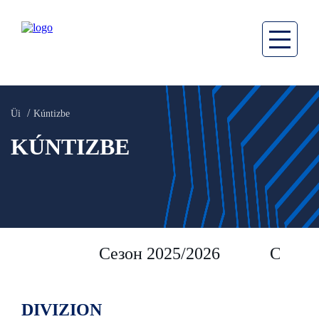
Üi
Kúntizbe
KÚNTIZBE
Сезон 2025/2026
Сезон 
DIVIZION