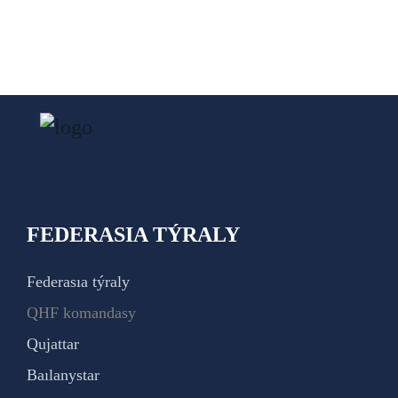
FEDERASIA TÝRALY
Federasıa týraly
QHF komandasy
Qujattar
Baılanystar