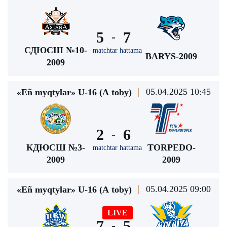
5
7
-
СДЮСШ №10-
matchtar hattama
BARYS-2009
2009
05.04.2025 10:45
«Eñ myqtylar» U-16 (А toby)
2
6
-
КДЮСШ №3-
TORPEDO-
matchtar hattama
2009
2009
05.04.2025 09:00
«Eñ myqtylar» U-16 (А toby)
LIVE
7
5
-