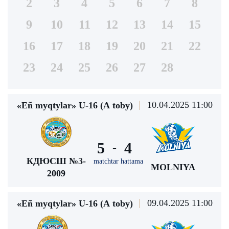
2
3
4
5
6
7
8
9
10
11
12
13
14
15
16
17
18
19
20
21
22
23
24
25
26
27
28
10.04.2025 11:00
«Eñ myqtylar» U-16 (А toby)
5
4
-
КДЮСШ №3-
matchtar hattama
MOLNIYA
2009
09.04.2025 11:00
«Eñ myqtylar» U-16 (А toby)