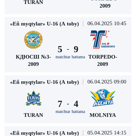
TURAN
2009
06.04.2025 10:45
«Eñ myqtylar» U-16 (А toby)
5
9
-
КДЮСШ №3-
TORPEDO-
matchtar hattama
2009
2009
06.04.2025 09:00
«Eñ myqtylar» U-16 (А toby)
7
4
-
matchtar hattama
TURAN
MOLNIYA
05.04.2025 14:15
«Eñ myqtylar» U-16 (А toby)