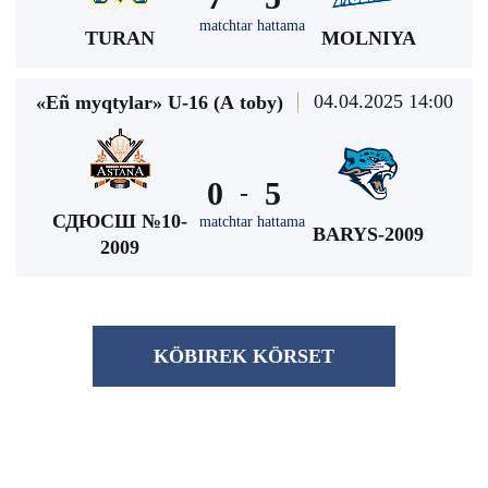
matchtar hattama
TURAN
MOLNIYA
04.04.2025 14:00
«Eñ myqtylar» U-16 (А toby)
0
5
-
СДЮСШ №10-
matchtar hattama
BARYS-2009
2009
KÖBІREK KÖRSET