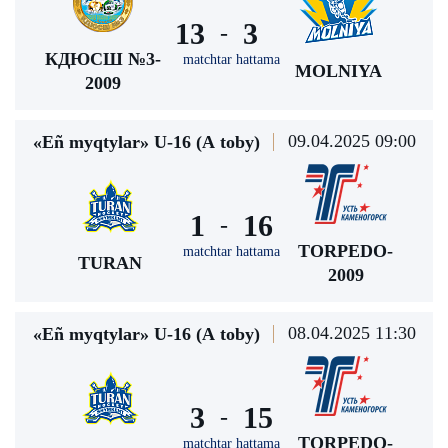
13
3
-
КДЮСШ №3-
matchtar hattama
MOLNIYA
2009
09.04.2025 09:00
«Eñ myqtylar» U-16 (А toby)
1
16
-
TORPEDO-
matchtar hattama
TURAN
2009
08.04.2025 11:30
«Eñ myqtylar» U-16 (А toby)
3
15
-
TORPEDO-
matchtar hattama