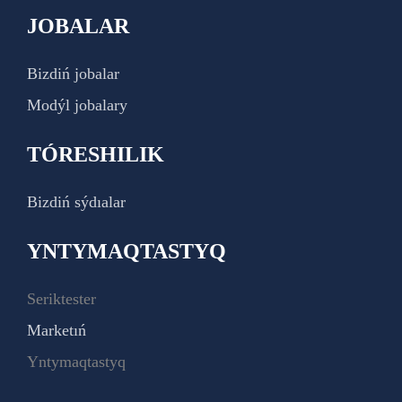
JOBALAR
Bizdiń jobalar
Modýl jobalary
TÓRESHILIK
Bizdiń sýdıalar
YNTYMAQTASTYQ
Seriktester
Marketıń
Yntymaqtastyq