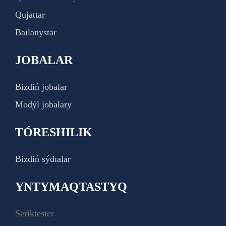
Qujattar
Baılanystar
JOBALAR
Bizdiń jobalar
Modýl jobalary
TÓRESHILIK
Bizdiń sýdıalar
YNTYMAQTASTYQ
Seriktester