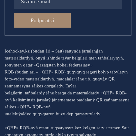
Podpısatsá
Icehockey.kz (budan ári – Saıt) saıtynda jarıalanǵan
materıaldardyń, onyń ishinde taýar belgileri men tańbalarynyń,
sonymen qatar «Qazaqstan hokeı federasıasy»
RQB (budan ári – «QHF» RQB) quqyqtyq ıegeri bolyp tabylatyn
foto-vıdeo materıaldardyń, maqalalar jáne t.b. quqyǵy QR
zańnamasyna sáıkes qorǵalady. Taýar
belgilerin, tańbalardy jáne basqa da materıaldardy «QHF» RQB-
nyń kelisiminsiz jarıalaý jáne/nemese paıdalaný QR zańnamasyna
sáıkes «QHF» RQB-nyń
ıntelektýaldyq quqyqtaryn buzý dep qarastyrylady.
«QHF» RQB-nyń resmı ruqsatynsyz kez kelgen servıstermen Saıt
aqparatyn avtomatty túrde alýǵa tyıym salynady.