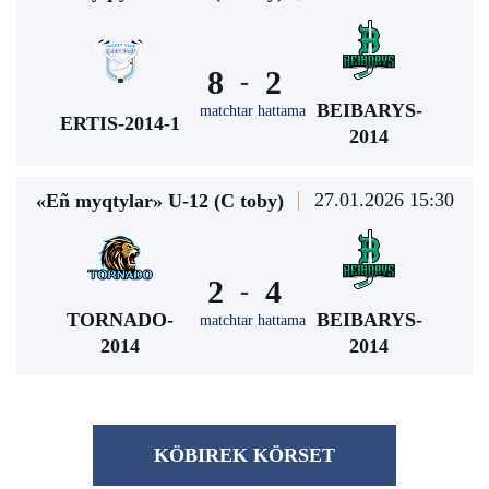
8
2
-
BEIBARYS-
matchtar hattama
ERTIS-2014-1
2014
27.01.2026 15:30
«Eñ myqtylar» U-12 (С toby)
2
4
-
TORNADO-
BEIBARYS-
matchtar hattama
2014
2014
KÖBІREK KÖRSET