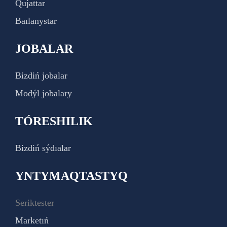
Qujattar
Baılanystar
JOBALAR
Bizdiń jobalar
Modýl jobalary
TÓRESHILIK
Bizdiń sýdıalar
YNTYMAQTASTYQ
Seriktester
Marketıń