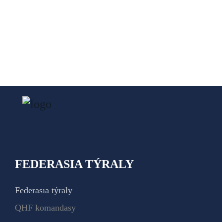
FEDERASIA TÝRALY
Federasıa týraly
QHF komandasy