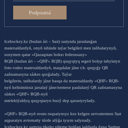
Podpısatsá
Icehockey.kz (budan ári – Saıt) saıtynda jarıalanǵan
materıaldardyń, onyń ishinde taýar belgileri men tańbalarynyń,
sonymen qatar «Qazaqstan hokeı federasıasy»
RQB (budan ári – «QHF» RQB) quqyqtyq ıegeri bolyp tabylatyn
foto-vıdeo materıaldardyń, maqalalar jáne t.b. quqyǵy QR
zańnamasyna sáıkes qorǵalady. Taýar
belgilerin, tańbalardy jáne basqa da materıaldardy «QHF» RQB-
nyń kelisiminsiz jarıalaý jáne/nemese paıdalaný QR zańnamasyna
sáıkes «QHF» RQB-nyń
ıntelektýaldyq quqyqtaryn buzý dep qarastyrylady.
«QHF» RQB-nyń resmı ruqsatynsyz kez kelgen servıstermen Saıt
aqparatyn avtomatty túrde alýǵa tyıym salynady.
Icehockey.kz saıtyna tikeleı silteme bolǵan jaǵdaıda ǵana Saıttan