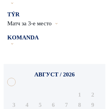
TÝR
Матч за 3-е место
KOMANDA
АВГУСТ / 2026
1
2
3
4
5
6
7
8
9