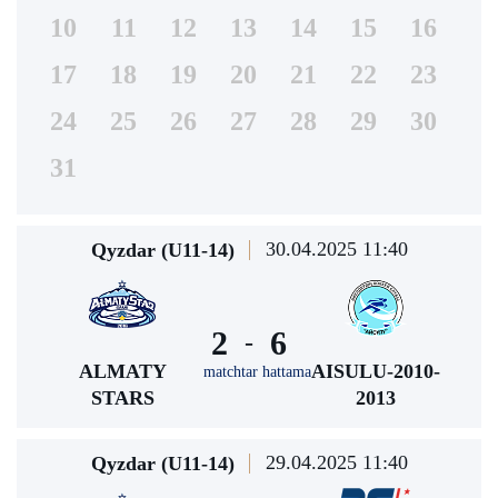
10
11
12
13
14
15
16
17
18
19
20
21
22
23
24
25
26
27
28
29
30
31
30.04.2025 11:40
Qyzdar (U11-14)
2
6
-
ALMATY
AISULU-2010-
matchtar hattama
STARS
2013
29.04.2025 11:40
Qyzdar (U11-14)