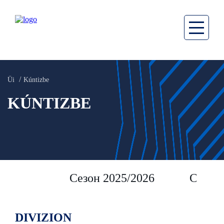
Üi
Kúntizbe
KÚNTIZBE
Сезон 2025/2026
Сезон 
DIVIZION