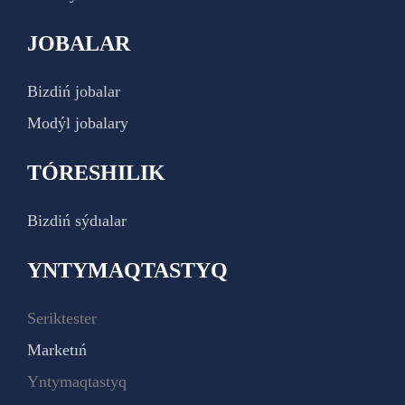
JOBALAR
Bizdiń jobalar
Modýl jobalary
TÓRESHILIK
Bizdiń sýdıalar
YNTYMAQTASTYQ
Seriktester
Marketıń
Yntymaqtastyq