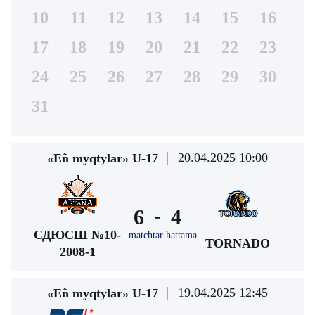
10
11
12
13
14
15
16
17
18
19
20
21
22
23
24
25
26
27
28
29
30
31
20.04.2025 10:00
«Eñ myqtylar» U-17
6
4
-
СДЮСШ №10-
matchtar hattama
TORNADO
2008-1
19.04.2025 12:45
«Eñ myqtylar» U-17