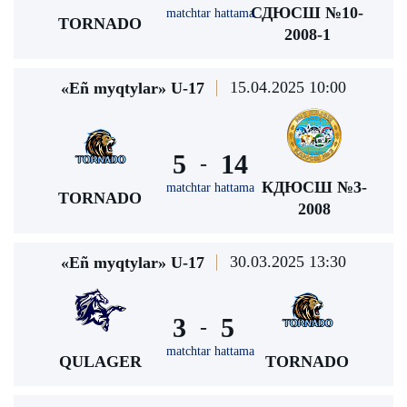
СДЮСШ №10-
matchtar hattama
TORNADO
2008-1
15.04.2025 10:00
«Eñ myqtylar» U-17
5
14
-
КДЮСШ №3-
matchtar hattama
TORNADO
2008
30.03.2025 13:30
«Eñ myqtylar» U-17
3
5
-
matchtar hattama
QULAGER
TORNADO