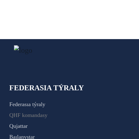
FEDERASIA TÝRALY
Federasıa týraly
QHF komandasy
Qujattar
Baılanystar