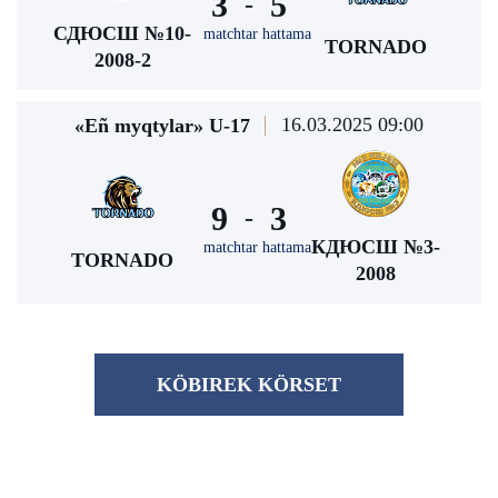
3
5
-
СДЮСШ №10-
matchtar hattama
TORNADO
2008-2
16.03.2025 09:00
«Eñ myqtylar» U-17
9
3
-
КДЮСШ №3-
matchtar hattama
TORNADO
2008
KÖBІREK KÖRSET