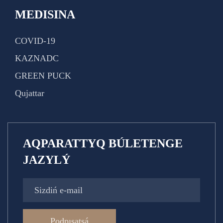
MEDISINA
COVID-19
KAZNADC
GREEN PUCK
Qujattar
AQPARATTYQ BÚLETENGE
JAZYLÝ
Podpısatsá