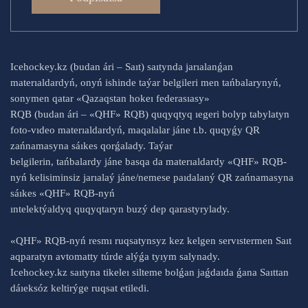
Icehockey.kz (budan ári – Saıt) saıtynda jarıalanǵan
materıaldardyń, onyń ishinde taýar belgileri men tańbalarynyń,
sonymen qatar «Qazaqstan hokeı federasıasy»
RQB (budan ári – «QHF» RQB) quqyqtyq ıegeri bolyp tabylatyn
foto-vıdeo materıaldardyń, maqalalar jáne t.b. quqyǵy QR
zańnamasyna sáıkes qorǵalady. Taýar
belgilerin, tańbalardy jáne basqa da materıaldardy «QHF» RQB-
nyń kelisiminsiz jarıalaý jáne/nemese paıdalaný QR zańnamasyna
sáıkes «QHF» RQB-nyń
ıntelektýaldyq quqyqtaryn buzý dep qarastyrylady.
«QHF» RQB-nyń resmı ruqsatynsyz kez kelgen servıstermen Saıt
aqparatyn avtomatty túrde alýǵa tyıym salynady.
Icehockey.kz saıtyna tikeleı silteme bolǵan jaǵdaıda ǵana Saıttan
dáıeksóz keltirýge ruqsat etiledi.