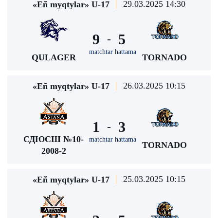
29.03.2025 14:30
«Eñ myqtylar» U-17
9
5
-
matchtar hattama
QULAGER
TORNADO
26.03.2025 10:15
«Eñ myqtylar» U-17
1
3
-
СДЮСШ №10-
matchtar hattama
TORNADO
2008-2
25.03.2025 10:15
«Eñ myqtylar» U-17