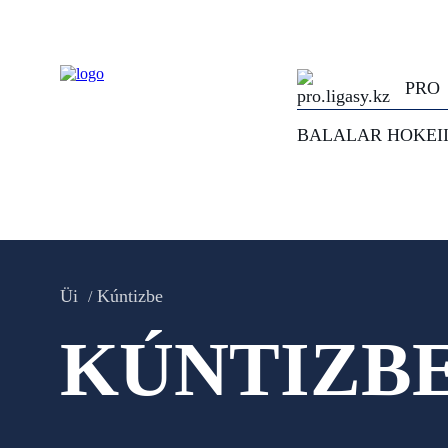
PRO
BALALAR HOKEI
Üi
Kúntizbe
KÚNTIZB