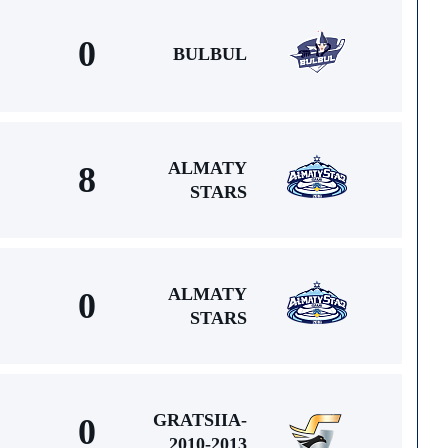
0
BULBUL
ALMATY
8
STARS
ALMATY
0
STARS
GRATSIIA-
0
2010-2013