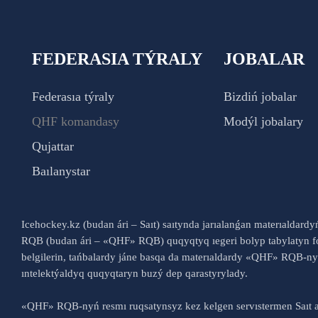
FEDERASIA TÝRALY
JOBALAR
Federasıa týraly
Bizdiń jobalar
QHF komandasy
Modýl jobalary
Qujattar
Baılanystar
Icehockey.kz (budan ári – Saıt) saıtynda jarıalanǵan materıaldard
RQB (budan ári – «QHF» RQB) quqyqtyq ıegeri bolyp tabylatyn fo
belgilerin, tańbalardy jáne basqa da materıaldardy «QHF» RQB-
ıntelektýaldyq quqyqtaryn buzý dep qarastyrylady.
«QHF» RQB-nyń resmı ruqsatynsyz kez kelgen servıstermen Saıt a