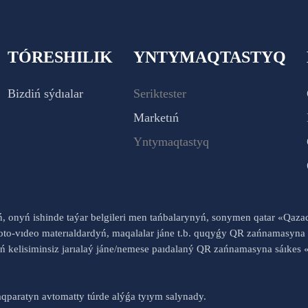
TÓRESHILIK
YNTYMAQTASTYQ
Bizdiń sýdıalar
Seriktester
Marketıń
Yntymaqtastyq
yń, onyń ishinde taýar belgileri men tańbalarynyń, sonymen qatar «Qaz
to-vıdeo materıaldardyń, maqalalar jáne t.b. quqyǵy QR zańnamasyna 
nyń kelisiminsiz jarıalaý jáne/nemese paıdalaný QR zańnamasyna sáık
qparatyn avtomatty túrde alýǵa tyıym salynady.