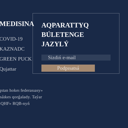
MEDISINA
AQPARATTYQ
BÚLETENGE
COVID-19
JAZYLÝ
KAZNADC
GREEN PUCK
Podpısatsá
Qujattar
aqstan hokeı federasıasy»
sáıkes qorǵalady. Taýar
es «QHF» RQB-nyń