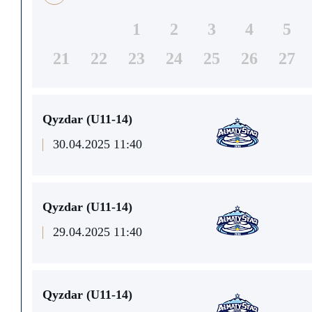
1
2
3
4
5
21
22
23
24
25
26
27
Qyzdar (U11-14)
30.04.2025 11:40
Qyzdar (U11-14)
29.04.2025 11:40
Qyzdar (U11-14)