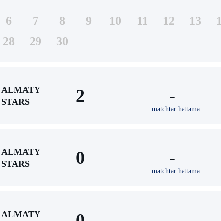
6
7
8
9
10
11
12
13
28
29
30
ALMATY
2
-
STARS
matchtar hattama
ALMATY
0
-
STARS
matchtar hattama
ALMATY
0
-