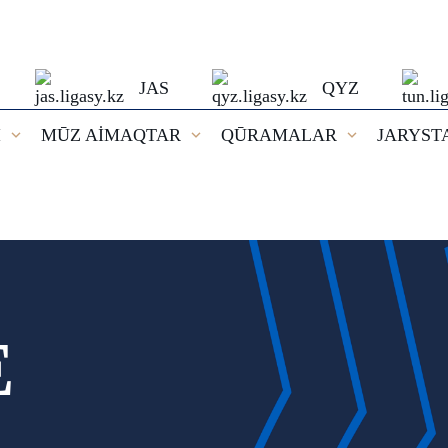
JAS
QYZ
I
MŪZ AİMAQTAR
QŪRAMALAR
JARYST
E