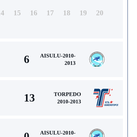
14
15
16
17
18
19
20
AISULU-2010-
6
2013
TORPEDO
13
2010-2013
AISULU-2010-
0