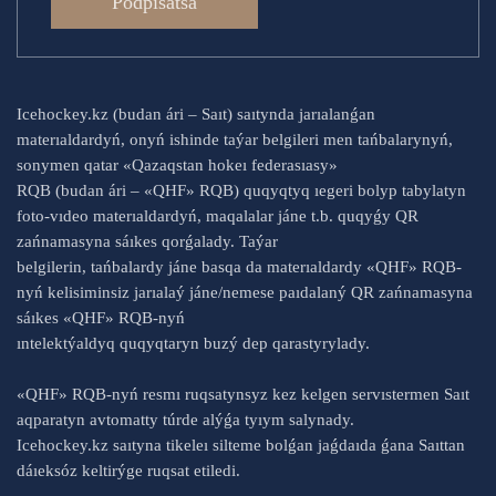
Podpısatsá
Icehockey.kz (budan ári – Saıt) saıtynda jarıalanǵan
materıaldardyń, onyń ishinde taýar belgileri men tańbalarynyń,
sonymen qatar «Qazaqstan hokeı federasıasy»
RQB (budan ári – «QHF» RQB) quqyqtyq ıegeri bolyp tabylatyn
foto-vıdeo materıaldardyń, maqalalar jáne t.b. quqyǵy QR
zańnamasyna sáıkes qorǵalady. Taýar
belgilerin, tańbalardy jáne basqa da materıaldardy «QHF» RQB-
nyń kelisiminsiz jarıalaý jáne/nemese paıdalaný QR zańnamasyna
sáıkes «QHF» RQB-nyń
ıntelektýaldyq quqyqtaryn buzý dep qarastyrylady.
«QHF» RQB-nyń resmı ruqsatynsyz kez kelgen servıstermen Saıt
aqparatyn avtomatty túrde alýǵa tyıym salynady.
Icehockey.kz saıtyna tikeleı silteme bolǵan jaǵdaıda ǵana Saıttan
dáıeksóz keltirýge ruqsat etiledi.