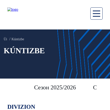
Üi
Kúntizbe
KÚNTIZBE
Сезон 2025/2026
Сезон 
DIVIZION