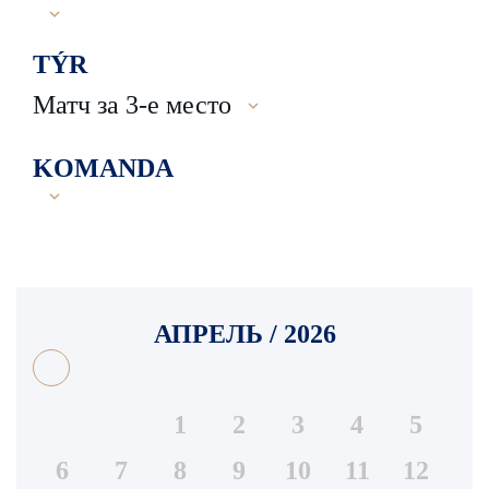
TÝR
Матч за 3-е место
KOMANDA
АПРЕЛЬ / 2026
1
2
3
4
5
6
7
8
9
10
11
12