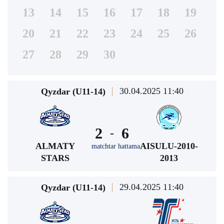
13
14
15
16
17
18
19
20
21
22
23
24
25
26
27
28
29
30
30.04.2025 11:40
Qyzdar (U11-14)
2
6
-
ALMATY
AISULU-2010-
matchtar hattama
STARS
2013
29.04.2025 11:40
Qyzdar (U11-14)