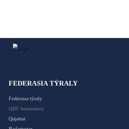
FEDERASIA TÝRALY
Federasıa týraly
QHF komandasy
Qujattar
Baılanystar