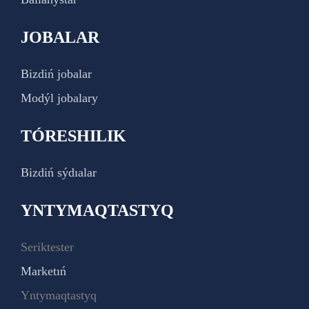
JOBALAR
Bizdiń jobalar
Modýl jobalary
TÓRESHILIK
Bizdiń sýdıalar
YNTYMAQTASTYQ
Seriktester
Marketıń
Yntymaqtastyq