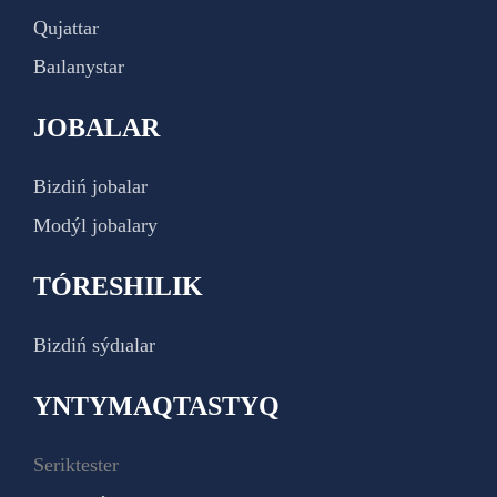
Qujattar
Baılanystar
JOBALAR
Bizdiń jobalar
Modýl jobalary
TÓRESHILIK
Bizdiń sýdıalar
YNTYMAQTASTYQ
Seriktester