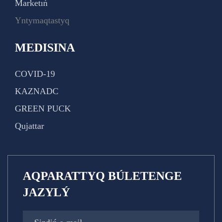
Marketıń
Yntymaqtastyq
MEDISINA
COVID-19
KAZNADC
GREEN PUCK
Qujattar
AQPARATTYQ BÚLETENGE
JAZYLÝ