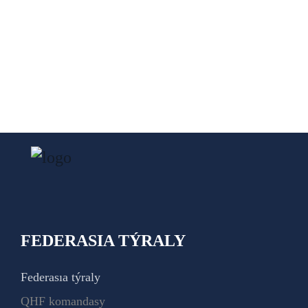
FEDERASIA TÝRALY
Federasıa týraly
QHF komandasy