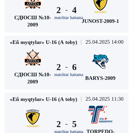
2
4
-
СДЮСШ №10-
matchtar hattama
JUNOST-2009-1
2009
25.04.2025 14:00
«Eñ myqtylar» U-16 (А toby)
2
6
-
СДЮСШ №10-
matchtar hattama
BARYS-2009
2009
25.04.2025 11:30
«Eñ myqtylar» U-16 (А toby)
2
5
-
TORPEDO-
matchtar hattama