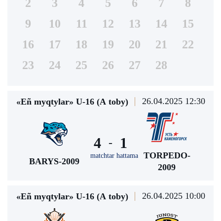
2
3
4
5
6
7
8
9
10
11
12
13
14
15
16
17
18
19
20
21
22
23
24
25
26
27
28
26.04.2025 12:30
«Eñ myqtylar» U-16 (А toby)
4
1
-
TORPEDO-
matchtar hattama
BARYS-2009
2009
26.04.2025 10:00
«Eñ myqtylar» U-16 (А toby)