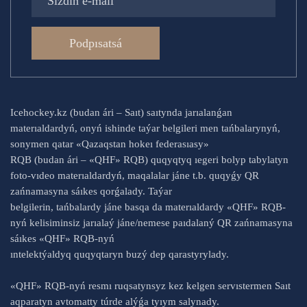
Podpısatsá
Icehockey.kz (budan ári – Saıt) saıtynda jarıalanǵan
materıaldardyń, onyń ishinde taýar belgileri men tańbalarynyń,
sonymen qatar «Qazaqstan hokeı federasıasy»
RQB (budan ári – «QHF» RQB) quqyqtyq ıegeri bolyp tabylatyn
foto-vıdeo materıaldardyń, maqalalar jáne t.b. quqyǵy QR
zańnamasyna sáıkes qorǵalady. Taýar
belgilerin, tańbalardy jáne basqa da materıaldardy «QHF» RQB-
nyń kelisiminsiz jarıalaý jáne/nemese paıdalaný QR zańnamasyna
sáıkes «QHF» RQB-nyń
ıntelektýaldyq quqyqtaryn buzý dep qarastyrylady.
«QHF» RQB-nyń resmı ruqsatynsyz kez kelgen servıstermen Saıt
aqparatyn avtomatty túrde alýǵa tyıym salynady.