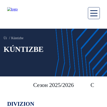
Üi
Kúntizbe
KÚNTIZBE
Сезон 2025/2026
Сезон 
DIVIZION