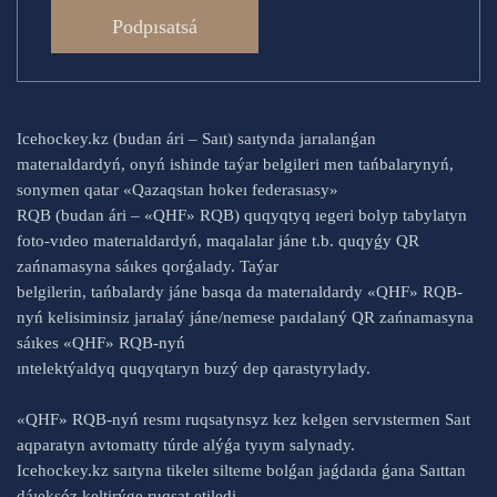
Podpısatsá
Icehockey.kz (budan ári – Saıt) saıtynda jarıalanǵan
materıaldardyń, onyń ishinde taýar belgileri men tańbalarynyń,
sonymen qatar «Qazaqstan hokeı federasıasy»
RQB (budan ári – «QHF» RQB) quqyqtyq ıegeri bolyp tabylatyn
foto-vıdeo materıaldardyń, maqalalar jáne t.b. quqyǵy QR
zańnamasyna sáıkes qorǵalady. Taýar
belgilerin, tańbalardy jáne basqa da materıaldardy «QHF» RQB-
nyń kelisiminsiz jarıalaý jáne/nemese paıdalaný QR zańnamasyna
sáıkes «QHF» RQB-nyń
ıntelektýaldyq quqyqtaryn buzý dep qarastyrylady.
«QHF» RQB-nyń resmı ruqsatynsyz kez kelgen servıstermen Saıt
aqparatyn avtomatty túrde alýǵa tyıym salynady.
Icehockey.kz saıtyna tikeleı silteme bolǵan jaǵdaıda ǵana Saıttan
dáıeksóz keltirýge ruqsat etiledi.