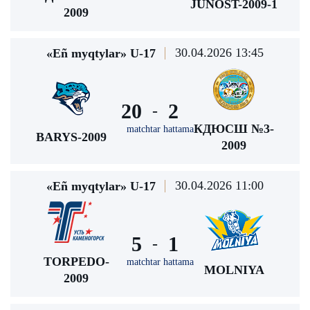
JUNOST-2009-1
2009
30.04.2026 13:45
«Eñ myqtylar» U-17
20
2
-
КДЮСШ №3-
matchtar hattama
BARYS-2009
2009
30.04.2026 11:00
«Eñ myqtylar» U-17
5
1
-
TORPEDO-
matchtar hattama
MOLNIYA
2009