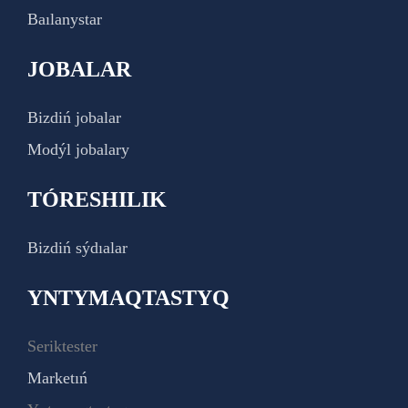
Baılanystar
JOBALAR
Bizdiń jobalar
Modýl jobalary
TÓRESHILIK
Bizdiń sýdıalar
YNTYMAQTASTYQ
Seriktester
Marketıń