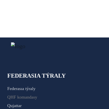
FEDERASIA TÝRALY
Federasıa týraly
QHF komandasy
Qujattar