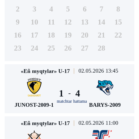
2
3
4
5
6
7
8
9
10
11
12
13
14
15
16
17
18
19
20
21
22
23
24
25
26
27
28
02.05.2026 13:45
«Eñ myqtylar» U-17
1
4
-
matchtar hattama
JUNOST-2009-1
BARYS-2009
02.05.2026 11:00
«Eñ myqtylar» U-17