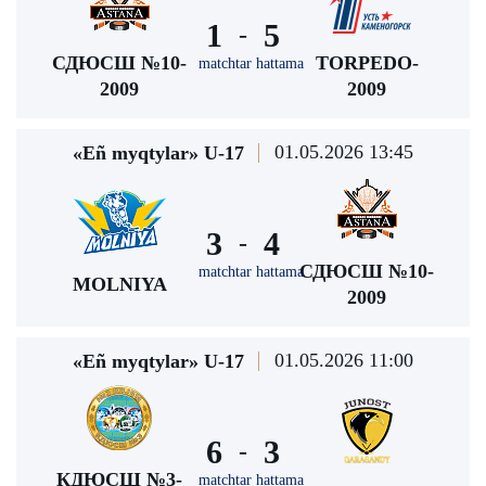
1
5
-
СДЮСШ №10-
TORPEDO-
matchtar hattama
2009
2009
01.05.2026 13:45
«Eñ myqtylar» U-17
3
4
-
СДЮСШ №10-
matchtar hattama
MOLNIYA
2009
01.05.2026 11:00
«Eñ myqtylar» U-17
6
3
-
КДЮСШ №3-
matchtar hattama