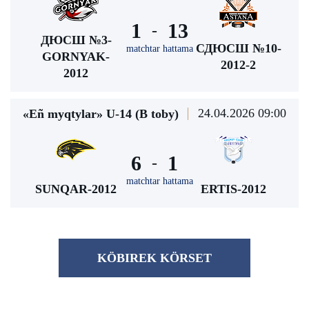
1
13
-
ДЮСШ №3-
СДЮСШ №10-
matchtar hattama
GORNYAK-
2012-2
2012
24.04.2026 09:00
«Eñ myqtylar» U-14 (В toby)
6
1
-
matchtar hattama
SUNQAR-2012
ERTIS-2012
KÖBІREK KÖRSET