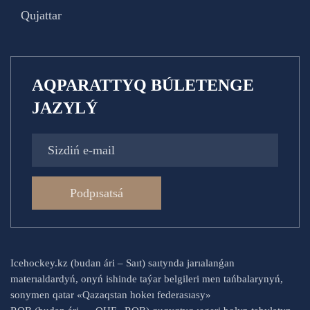
Qujattar
AQPARATTYQ BÚLETENGE
JAZYLÝ
Podpısatsá
Icehockey.kz (budan ári – Saıt) saıtynda jarıalanǵan
materıaldardyń, onyń ishinde taýar belgileri men tańbalarynyń,
sonymen qatar «Qazaqstan hokeı federasıasy»