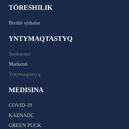
TÓRESHILIK
Bizdiń sýdıalar
YNTYMAQTASTYQ
Seriktester
Marketıń
Yntymaqtastyq
MEDISINA
COVID-19
KAZNADC
GREEN PUCK