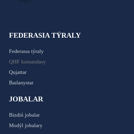
FEDERASIA TÝRALY
Federasıa týraly
QHF komandasy
Qujattar
Baılanystar
JOBALAR
Bizdiń jobalar
Modýl jobalary