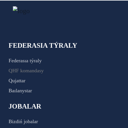
FEDERASIA TÝRALY
Federasıa týraly
QHF komandasy
Qujattar
Baılanystar
JOBALAR
Bizdiń jobalar