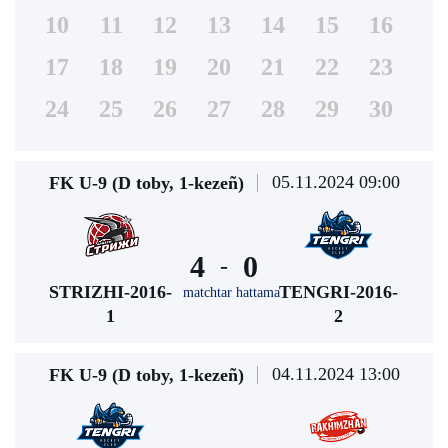
10
11
12
13
14
15
16
17
18
19
20
21
22
23
24
25
26
27
28
29
30
05.11.2024 09:00
FK U-9 (D toby, 1-kezeñ)
4
0
-
STRIZHI-2016-
TENGRI-2016-
matchtar hattama
1
2
04.11.2024 13:00
FK U-9 (D toby, 1-kezeñ)