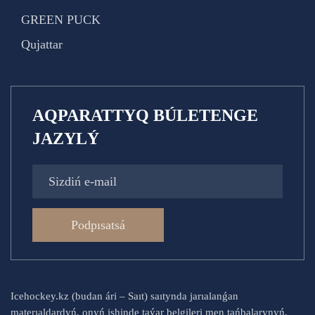
GREEN PUCK
Qujattar
AQPARATTYQ BÚLETENGE
JAZYLÝ
Podpısatsá
Icehockey.kz (budan ári – Saıt) saıtynda jarıalanǵan
materıaldardyń, onyń ishinde taýar belgileri men tańbalarynyń,