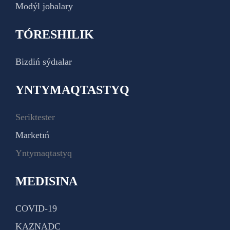
Modýl jobalary
TÓRESHILIK
Bizdiń sýdıalar
YNTYMAQTASTYQ
Seriktester
Marketıń
Yntymaqtastyq
MEDISINA
COVID-19
KAZNADC