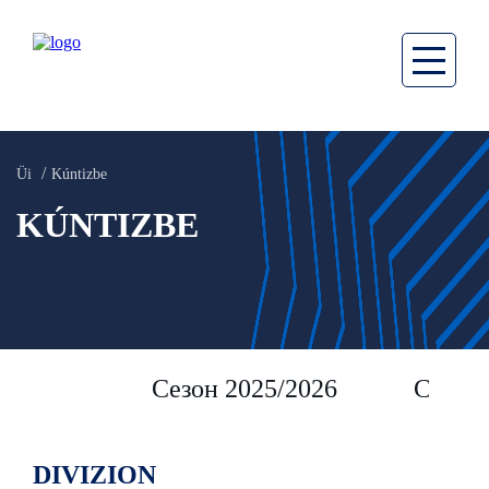
Üi
Kúntizbe
KÚNTIZBE
Сезон 2025/2026
Сезон 
DIVIZION