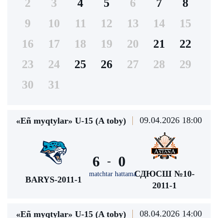
2
3
4
5
6
7
8
9
10
11
12
13
14
15
16
17
18
19
20
21
22
23
24
25
26
27
28
29
30
31
09.04.2026 18:00
«Eñ myqtylar» U-15 (A toby)
6
0
-
СДЮСШ №10-
matchtar hattama
BARYS-2011-1
2011-1
08.04.2026 14:00
«Eñ myqtylar» U-15 (A toby)