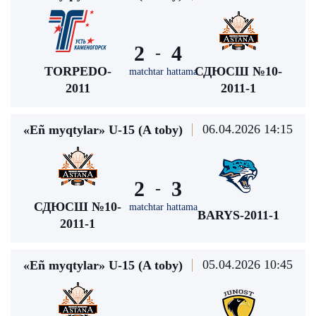
2
4
-
TORPEDO-
СДЮСШ №10-
matchtar hattama
2011
2011-1
06.04.2026 14:15
«Eñ myqtylar» U-15 (A toby)
2
3
-
СДЮСШ №10-
matchtar hattama
BARYS-2011-1
2011-1
05.04.2026 10:45
«Eñ myqtylar» U-15 (A toby)