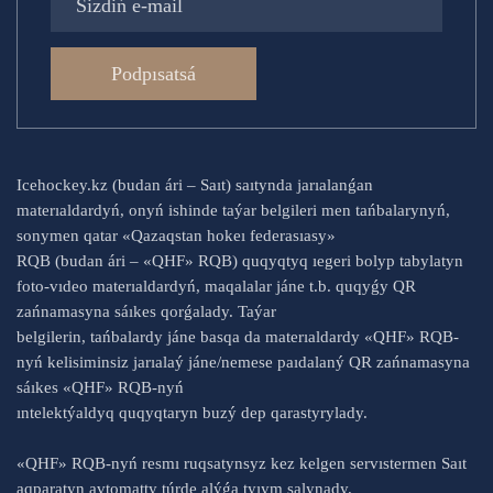
Podpısatsá
Icehockey.kz (budan ári – Saıt) saıtynda jarıalanǵan
materıaldardyń, onyń ishinde taýar belgileri men tańbalarynyń,
sonymen qatar «Qazaqstan hokeı federasıasy»
RQB (budan ári – «QHF» RQB) quqyqtyq ıegeri bolyp tabylatyn
foto-vıdeo materıaldardyń, maqalalar jáne t.b. quqyǵy QR
zańnamasyna sáıkes qorǵalady. Taýar
belgilerin, tańbalardy jáne basqa da materıaldardy «QHF» RQB-
nyń kelisiminsiz jarıalaý jáne/nemese paıdalaný QR zańnamasyna
sáıkes «QHF» RQB-nyń
ıntelektýaldyq quqyqtaryn buzý dep qarastyrylady.
«QHF» RQB-nyń resmı ruqsatynsyz kez kelgen servıstermen Saıt
aqparatyn avtomatty túrde alýǵa tyıym salynady.