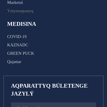
Marketıń
Yntymaqtastyq
MEDISINA
COVID-19
KAZNADC
GREEN PUCK
Qujattar
AQPARATTYQ BÚLETENGE
JAZYLÝ