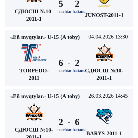
5
2
-
СДЮСШ №10-
matchtar hattama
JUNOST-2011-1
2011-1
04.04.2026 13:30
«Eñ myqtylar» U-15 (A toby)
6
2
-
TORPEDO-
СДЮСШ №10-
matchtar hattama
2011
2011-1
26.03.2026 14:45
«Eñ myqtylar» U-15 (A toby)
2
6
-
СДЮСШ №10-
matchtar hattama
BARYS-2011-1
2011-1