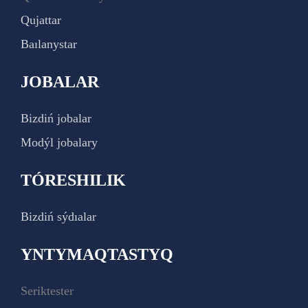
Qujattar
Baılanystar
JOBALAR
Bizdiń jobalar
Modýl jobalary
TÓRESHILIK
Bizdiń sýdıalar
YNTYMAQTASTYQ
Seriktester