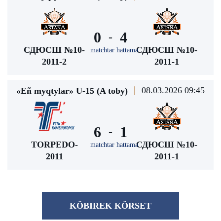
0
4
-
СДЮСШ №10-
СДЮСШ №10-
matchtar hattama
2011-2
2011-1
08.03.2026 09:45
«Eñ myqtylar» U-15 (A toby)
6
1
-
TORPEDO-
СДЮСШ №10-
matchtar hattama
2011
2011-1
KÖBІREK KÖRSET