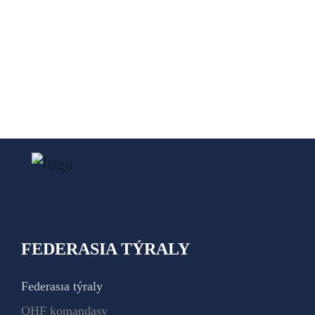
FEDERASIA TÝRALY
Federasıa týraly
QHF komandasy