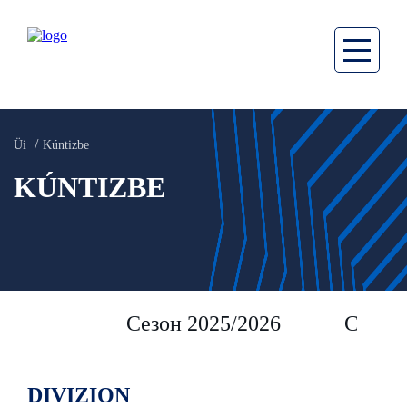
Üi
Kúntizbe
KÚNTIZBE
Сезон 2025/2026
Сезон 
DIVIZION