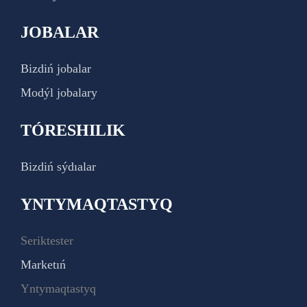
JOBALAR
Bizdiń jobalar
Modýl jobalary
TÓRESHILIK
Bizdiń sýdıalar
YNTYMAQTASTYQ
Seriktester
Marketıń
Yntymaqtastyq