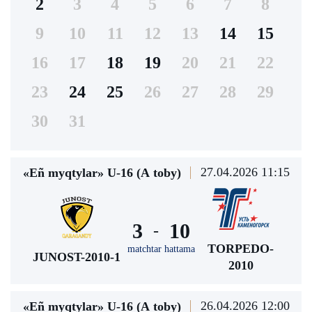
2
3
4
5
6
7
8
9
10
11
12
13
14
15
16
17
18
19
20
21
22
23
24
25
26
27
28
29
30
31
27.04.2026 11:15
«Eñ myqtylar» U-16 (А toby)
3
10
-
TORPEDO-
matchtar hattama
JUNOST-2010-1
2010
26.04.2026 12:00
«Eñ myqtylar» U-16 (А toby)