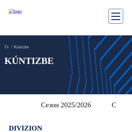
Üi
Kúntizbe
KÚNTIZBE
Сезон 2025/2026
Сезон 
DIVIZION