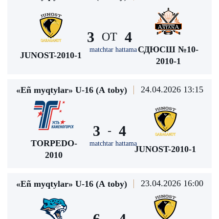
3
4
ОТ
СДЮСШ №10-
matchtar hattama
JUNOST-2010-1
2010-1
24.04.2026 13:15
«Eñ myqtylar» U-16 (А toby)
3
4
-
TORPEDO-
matchtar hattama
JUNOST-2010-1
2010
23.04.2026 16:00
«Eñ myqtylar» U-16 (А toby)
6
4
-