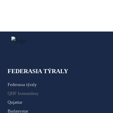
FEDERASIA TÝRALY
Federasıa týraly
QHF komandasy
Qujattar
Baılanystar