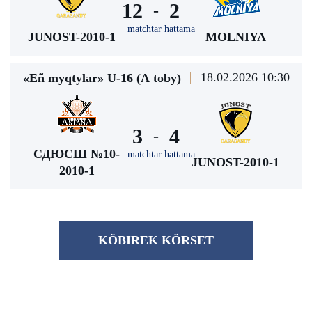
12
2
-
matchtar hattama
JUNOST-2010-1
MOLNIYA
18.02.2026 10:30
«Eñ myqtylar» U-16 (А toby)
3
4
-
СДЮСШ №10-
matchtar hattama
JUNOST-2010-1
2010-1
KÖBІREK KÖRSET