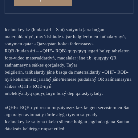
Icehockey.kz (budan ári – Saıt) saıtynda jarıalanǵan
materıaldardyń, onyń ishinde taýar belgileri men tańbalarynyń,
sonymen qatar «Qazaqstan hokeı federasıasy»
RQB (budan ári – «QHF» RQB) quqyqtyq ıegeri bolyp tabylatyn
foto-vıdeo materıaldardyń, maqalalar jáne t.b. quqyǵy QR
zańnamasyna sáıkes qorǵalady. Taýar
belgilerin, tańbalardy jáne basqa da materıaldardy «QHF» RQB-
nyń kelisiminsiz jarıalaý jáne/nemese paıdalaný QR zańnamasyna
sáıkes «QHF» RQB-nyń
ıntelektýaldyq quqyqtaryn buzý dep qarastyrylady.
«QHF» RQB-nyń resmı ruqsatynsyz kez kelgen servıstermen Saıt
aqparatyn avtomatty túrde alýǵa tyıym salynady.
Icehockey.kz saıtyna tikeleı silteme bolǵan jaǵdaıda ǵana Saıttan
dáıeksóz keltirýge ruqsat etiledi.