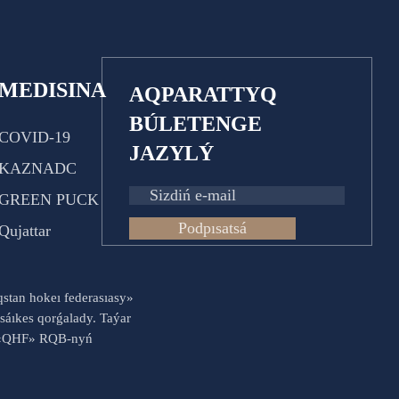
MEDISINA
AQPARATTYQ
BÚLETENGE
COVID-19
JAZYLÝ
KAZNADC
GREEN PUCK
Podpısatsá
Qujattar
aqstan hokeı federasıasy»
sáıkes qorǵalady. Taýar
es «QHF» RQB-nyń