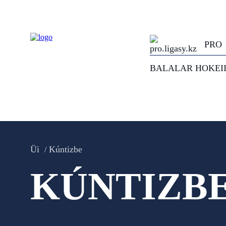
PRO
BALALAR HOKEI
Üi
Kúntizbe
KÚNTIZB