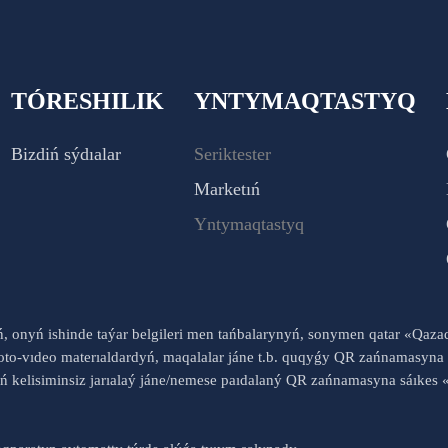
TÓRESHILIK
YNTYMAQTASTYQ
Bizdiń sýdıalar
Seriktester
Marketıń
Yntymaqtastyq
yń, onyń ishinde taýar belgileri men tańbalarynyń, sonymen qatar «Qaz
to-vıdeo materıaldardyń, maqalalar jáne t.b. quqyǵy QR zańnamasyna 
nyń kelisiminsiz jarıalaý jáne/nemese paıdalaný QR zańnamasyna sáık