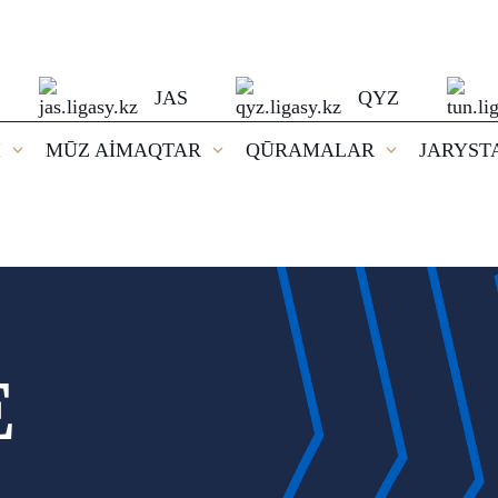
JAS
QYZ
I
MŪZ AİMAQTAR
QŪRAMALAR
JARYST
E