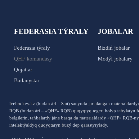
FEDERASIA TÝRALY
JOBALAR
Federasıa týraly
Bizdiń jobalar
QHF komandasy
Modýl jobalary
Qujattar
Baılanystar
Icehockey.kz (budan ári – Saıt) saıtynda jarıalanǵan materıaldard
RQB (budan ári – «QHF» RQB) quqyqtyq ıegeri bolyp tabylatyn fo
belgilerin, tańbalardy jáne basqa da materıaldardy «QHF» RQB-
ıntelektýaldyq quqyqtaryn buzý dep qarastyrylady.