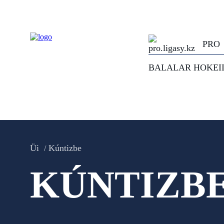
PRO
BALALAR HOKEI
Üi
Kúntizbe
KÚNTIZB