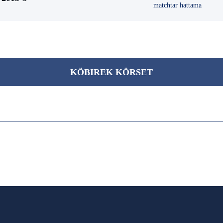
matchtar hattama
KÖBІREK KÖRSET