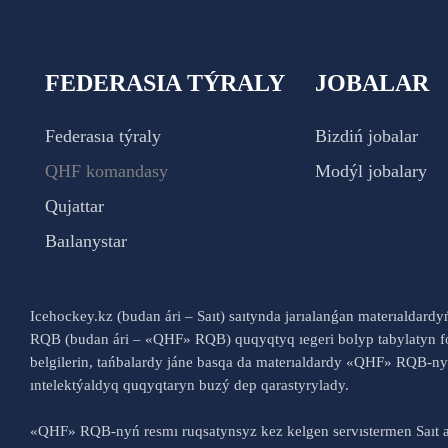
FEDERASIA TÝRALY
JOBALAR
Federasıa týraly
Bizdiń jobalar
QHF komandasy
Modýl jobalary
Qujattar
Baılanystar
Icehockey.kz (budan ári – Saıt) saıtynda jarıalanǵan materıaldard
RQB (budan ári – «QHF» RQB) quqyqtyq ıegeri bolyp tabylatyn fo
belgilerin, tańbalardy jáne basqa da materıaldardy «QHF» RQB-
ıntelektýaldyq quqyqtaryn buzý dep qarastyrylady.
«QHF» RQB-nyń resmı ruqsatynsyz kez kelgen servıstermen Saıt a