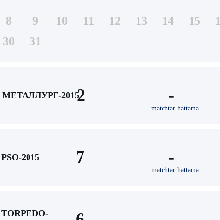
8
9
10
11
12
13
14
15
30
31
2
-
МЕТАЛЛУРГ-2015
matchtar hattama
7
-
PSO-2015
matchtar hattama
TORPEDO-
6
-