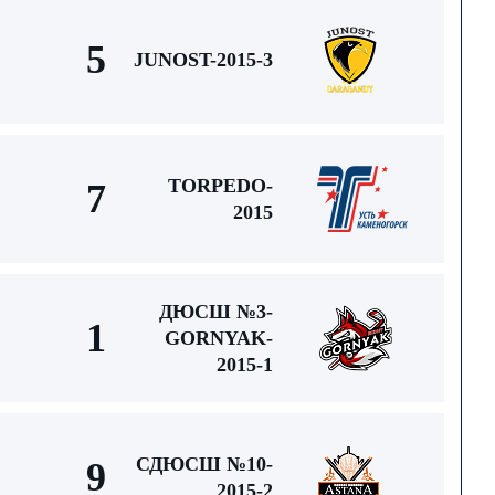
5
JUNOST-2015-3
TORPEDO-
7
2015
ДЮСШ №3-
1
GORNYAK-
2015-1
СДЮСШ №10-
9
2015-2