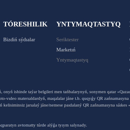
TÓRESHILIK
YNTYMAQTASTYQ
Bizdiń sýdıalar
Seriktester
Marketıń
Yntymaqtastyq
yń, onyń ishinde taýar belgileri men tańbalarynyń, sonymen qatar «Qaz
to-vıdeo materıaldardyń, maqalalar jáne t.b. quqyǵy QR zańnamasyna 
nyń kelisiminsiz jarıalaý jáne/nemese paıdalaný QR zańnamasyna sáık
qparatyn avtomatty túrde alýǵa tyıym salynady.