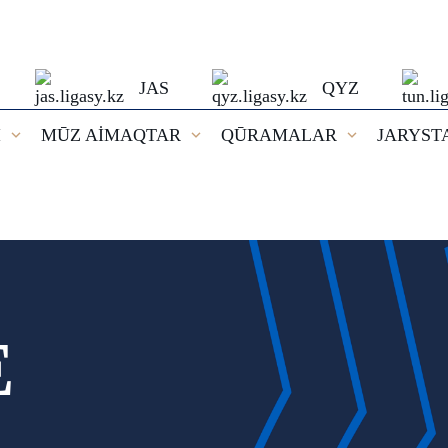
JAS
QYZ
I
MŪZ AİMAQTAR
QŪRAMALAR
JARYST
E