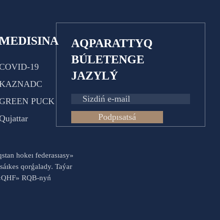
MEDISINA
AQPARATTYQ
BÚLETENGE
COVID-19
JAZYLÝ
KAZNADC
GREEN PUCK
Podpısatsá
Qujattar
aqstan hokeı federasıasy»
sáıkes qorǵalady. Taýar
es «QHF» RQB-nyń