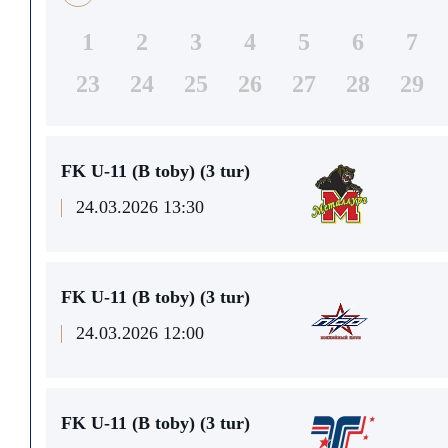
1
2
3
4
5
6
7
23
24
25
26
27
28
29
FK U-11 (В toby) (3 tur)
24.03.2026 13:30
FK U-11 (В toby) (3 tur)
24.03.2026 12:00
FK U-11 (В toby) (3 tur)