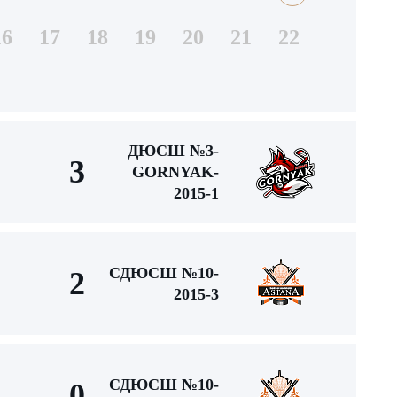
16
17
18
19
20
21
22
ДЮСШ №3-
3
GORNYAK-
2015-1
СДЮСШ №10-
2
2015-3
СДЮСШ №10-
0