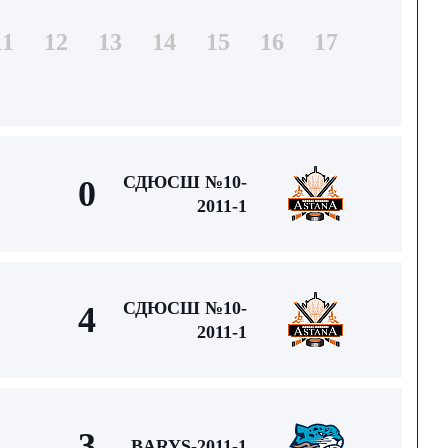
11
12
13
14
15
16
17
СДЮСШ №10-
0
2011-1
СДЮСШ №10-
4
2011-1
3
BARYS-2011-1