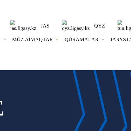
JAS
QYZ
I
MŪZ AİMAQTAR
QŪRAMALAR
JARYST
E