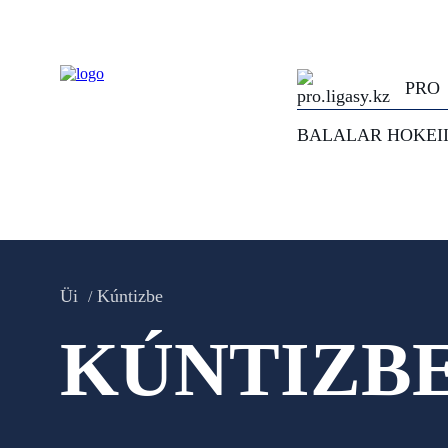
PRO
BALALAR HOKEI
Üi
Kúntizbe
KÚNTIZB