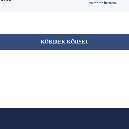
matchtar hattama
KÖBІREK KÖRSET