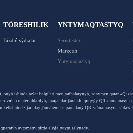
TÓRESHILIK
YNTYMAQTASTYQ
Bizdiń sýdıalar
Seriktester
Marketıń
Yntymaqtastyq
yń, onyń ishinde taýar belgileri men tańbalarynyń, sonymen qatar «Qaz
to-vıdeo materıaldardyń, maqalalar jáne t.b. quqyǵy QR zańnamasyna 
nyń kelisiminsiz jarıalaý jáne/nemese paıdalaný QR zańnamasyna sáık
qparatyn avtomatty túrde alýǵa tyıym salynady.