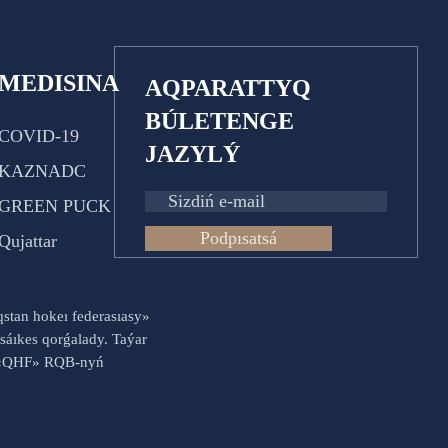
MEDISINA
AQPARATTYQ
BÚLETENGE
COVID-19
JAZYLÝ
KAZNADC
GREEN PUCK
Podpısatsá
Qujattar
aqstan hokeı federasıasy»
sáıkes qorǵalady. Taýar
es «QHF» RQB-nyń