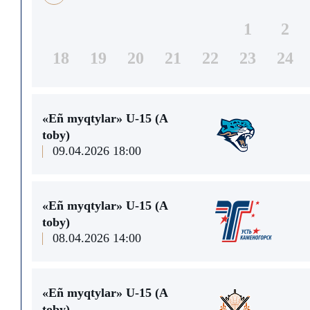
1
2
18
19
20
21
22
23
24
«Eñ myqtylar» U-15 (A
toby)
09.04.2026 18:00
«Eñ myqtylar» U-15 (A
toby)
08.04.2026 14:00
«Eñ myqtylar» U-15 (A
toby)