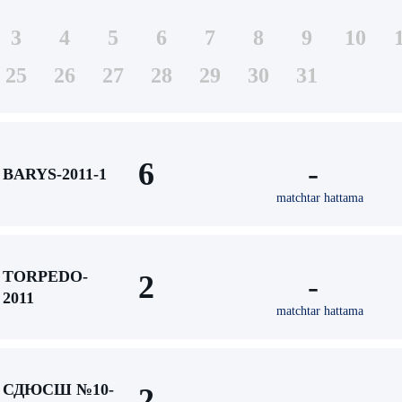
3
4
5
6
7
8
9
10
25
26
27
28
29
30
31
6
-
BARYS-2011-1
matchtar hattama
TORPEDO-
2
-
2011
matchtar hattama
СДЮСШ №10-
2
-