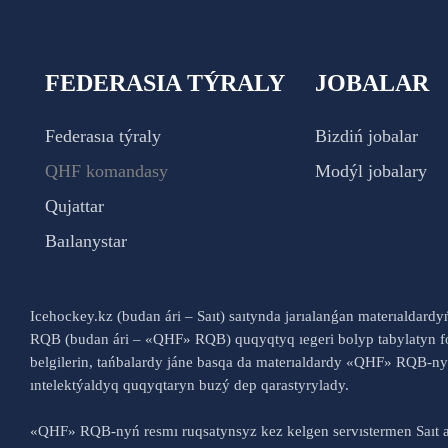
FEDERASIA TÝRALY
JOBALAR
Federasıa týraly
Bizdiń jobalar
QHF komandasy
Modýl jobalary
Qujattar
Baılanystar
Icehockey.kz (budan ári – Saıt) saıtynda jarıalanǵan materıaldard
RQB (budan ári – «QHF» RQB) quqyqtyq ıegeri bolyp tabylatyn fo
belgilerin, tańbalardy jáne basqa da materıaldardy «QHF» RQB-
ıntelektýaldyq quqyqtaryn buzý dep qarastyrylady.
«QHF» RQB-nyń resmı ruqsatynsyz kez kelgen servıstermen Saıt a