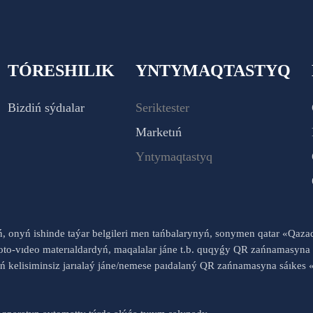
TÓRESHILIK
YNTYMAQTASTYQ
Bizdiń sýdıalar
Seriktester
Marketıń
Yntymaqtastyq
yń, onyń ishinde taýar belgileri men tańbalarynyń, sonymen qatar «Qaz
to-vıdeo materıaldardyń, maqalalar jáne t.b. quqyǵy QR zańnamasyna 
nyń kelisiminsiz jarıalaý jáne/nemese paıdalaný QR zańnamasyna sáık