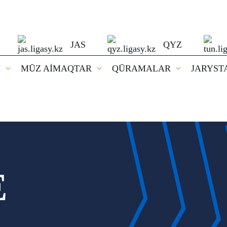
JAS
QYZ
I
MŪZ AİMAQTAR
QŪRAMALAR
JARYST
E