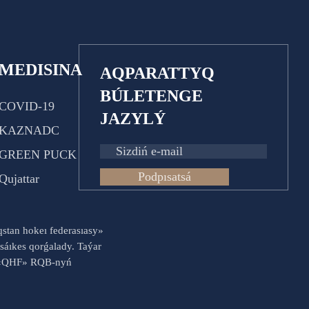
MEDISINA
AQPARATTYQ
BÚLETENGE
COVID-19
JAZYLÝ
KAZNADC
GREEN PUCK
Podpısatsá
Qujattar
aqstan hokeı federasıasy»
sáıkes qorǵalady. Taýar
es «QHF» RQB-nyń