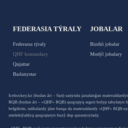
FEDERASIA TÝRALY
JOBALAR
Federasıa týraly
Bizdiń jobalar
QHF komandasy
Modýl jobalary
Qujattar
Baılanystar
Icehockey.kz (budan ári – Saıt) saıtynda jarıalanǵan materıaldard
RQB (budan ári – «QHF» RQB) quqyqtyq ıegeri bolyp tabylatyn fo
belgilerin, tańbalardy jáne basqa da materıaldardy «QHF» RQB-
ıntelektýaldyq quqyqtaryn buzý dep qarastyrylady.