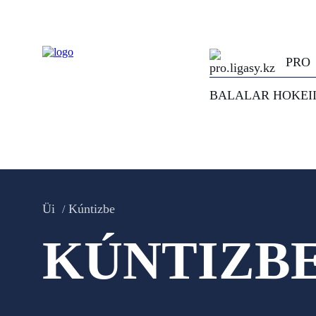
PRO
BALALAR HOKEI
Üi
Kúntizbe
KÚNTIZB