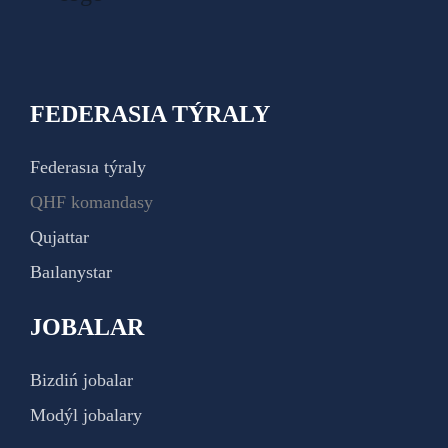
FEDERASIA TÝRALY
Federasıa týraly
QHF komandasy
Qujattar
Baılanystar
JOBALAR
Bizdiń jobalar
Modýl jobalary