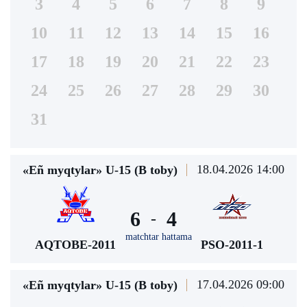
3
4
5
6
7
8
9
10
11
12
13
14
15
16
17
18
19
20
21
22
23
24
25
26
27
28
29
30
31
18.04.2026 14:00
«Eñ myqtylar» U-15 (В toby)
6
4
-
matchtar hattama
AQTOBE-2011
PSO-2011-1
17.04.2026 09:00
«Eñ myqtylar» U-15 (В toby)