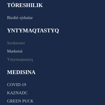
TÓRESHILIK
Bizdiń sýdıalar
YNTYMAQTASTYQ
Seriktester
Marketıń
Yntymaqtastyq
MEDISINA
COVID-19
KAZNADC
GREEN PUCK