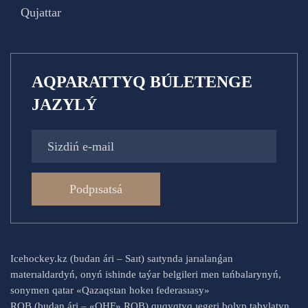
Qujattar
AQPARATTYQ BÚLETENGE
JAZYLÝ
Podpısatsá
Icehockey.kz (budan ári – Saıt) saıtynda jarıalanǵan
materıaldardyń, onyń ishinde taýar belgileri men tańbalarynyń,
sonymen qatar «Qazaqstan hokeı federasıasy»
RQB (budan ári – «QHF» RQB) quqyqtyq ıegeri bolyp tabylatyn