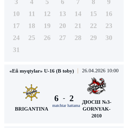
3
4
5
6
7
8
9
10
11
12
13
14
15
16
17
18
19
20
21
22
23
24
25
26
27
28
29
30
31
26.04.2026 10:00
«Eñ myqtylar» U-16 (В toby)
6
2
-
ДЮСШ №3-
matchtar hattama
BRIGANTINA
GORNYAK-
2010