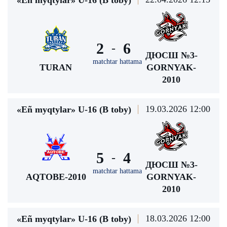
«Eñ myqtylar» U-16 (В toby)
2
6
-
ДЮСШ №3-
matchtar hattama
TURAN
GORNYAK-
2010
19.03.2026 12:00
«Eñ myqtylar» U-16 (В toby)
5
4
-
ДЮСШ №3-
matchtar hattama
AQTOBE-2010
GORNYAK-
2010
18.03.2026 12:00
«Eñ myqtylar» U-16 (В toby)