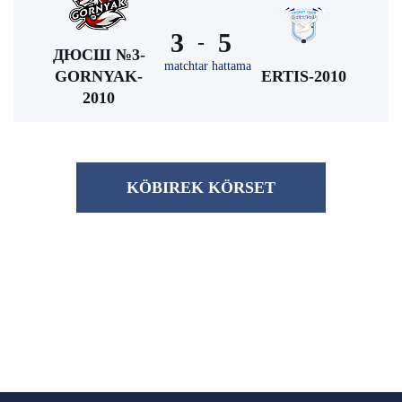
3
5
-
ДЮСШ №3-
matchtar hattama
GORNYAK-
ERTIS-2010
2010
KÖBІREK KÖRSET