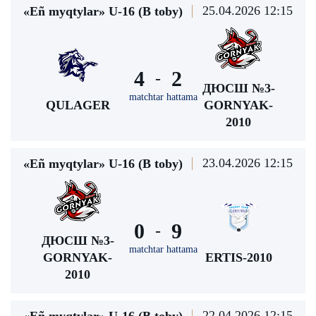
25.04.2026 12:15
«Eñ myqtylar» U-16 (В toby)
4
2
-
ДЮСШ №3-
matchtar hattama
QULAGER
GORNYAK-
2010
23.04.2026 12:15
«Eñ myqtylar» U-16 (В toby)
0
9
-
ДЮСШ №3-
matchtar hattama
GORNYAK-
ERTIS-2010
2010
22.04.2026 12:15