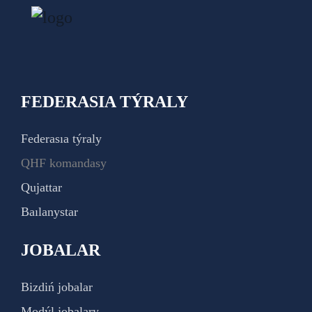
FEDERASIA TÝRALY
Federasıa týraly
QHF komandasy
Qujattar
Baılanystar
JOBALAR
Bizdiń jobalar
Modýl jobalary