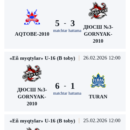
5
3
-
ДЮСШ №3-
matchtar hattama
AQTOBE-2010
GORNYAK-
2010
26.02.2026 12:00
«Eñ myqtylar» U-16 (В toby)
6
1
-
ДЮСШ №3-
matchtar hattama
GORNYAK-
TURAN
2010
25.02.2026 12:00
«Eñ myqtylar» U-16 (В toby)