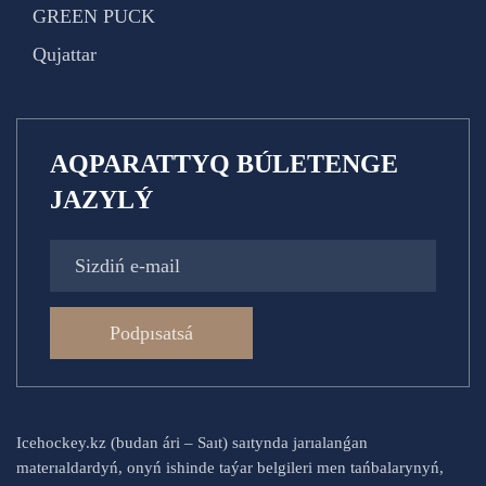
GREEN PUCK
Qujattar
AQPARATTYQ BÚLETENGE
JAZYLÝ
Podpısatsá
Icehockey.kz (budan ári – Saıt) saıtynda jarıalanǵan
materıaldardyń, onyń ishinde taýar belgileri men tańbalarynyń,