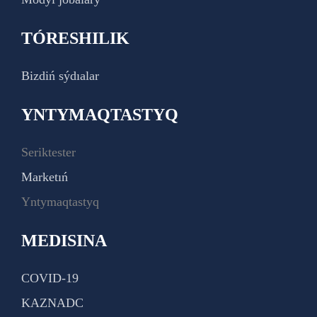
TÓRESHILIK
Bizdiń sýdıalar
YNTYMAQTASTYQ
Seriktester
Marketıń
Yntymaqtastyq
MEDISINA
COVID-19
KAZNADC