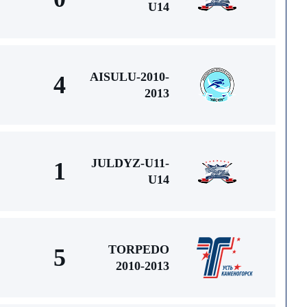
U14
AISULU-2010-
4
2013
JULDYZ-U11-
1
U14
TORPEDO
5
2010-2013