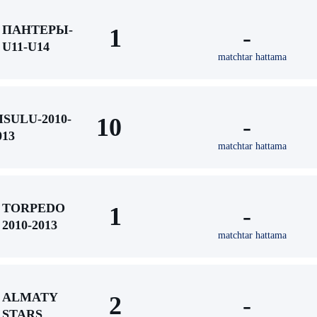
ПАНТЕРЫ-
1
-
U11-U14
matchtar hattama
ISULU-2010-
10
-
013
matchtar hattama
TORPEDO
1
-
2010-2013
matchtar hattama
ALMATY
2
-
STARS