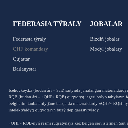
FEDERASIA TÝRALY
JOBALAR
Federasıa týraly
Bizdiń jobalar
QHF komandasy
Modýl jobalary
Qujattar
Baılanystar
Icehockey.kz (budan ári – Saıt) saıtynda jarıalanǵan materıaldard
RQB (budan ári – «QHF» RQB) quqyqtyq ıegeri bolyp tabylatyn fo
belgilerin, tańbalardy jáne basqa da materıaldardy «QHF» RQB-
ıntelektýaldyq quqyqtaryn buzý dep qarastyrylady.
«QHF» RQB-nyń resmı ruqsatynsyz kez kelgen servıstermen Saıt a