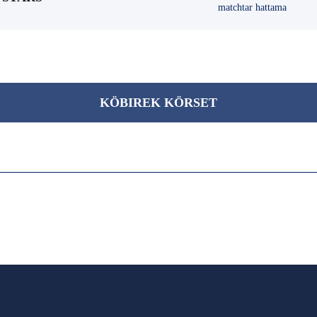
matchtar hattama
KÖBІREK KÖRSET