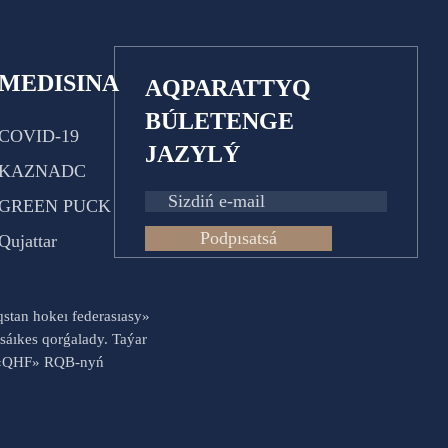
MEDISINA
AQPARATTYQ
BÚLETENGE
COVID-19
JAZYLÝ
KAZNADC
GREEN PUCK
Podpısatsá
Qujattar
aqstan hokeı federasıasy»
sáıkes qorǵalady. Taýar
es «QHF» RQB-nyń