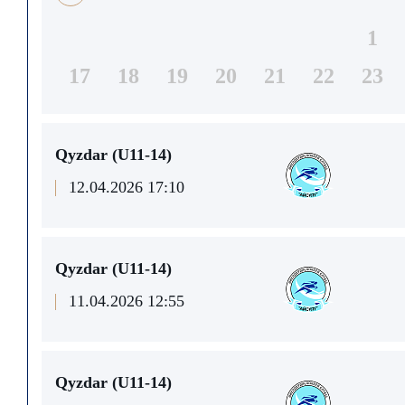
1
17
18
19
20
21
22
23
Qyzdar (U11-14)
12.04.2026 17:10
Qyzdar (U11-14)
11.04.2026 12:55
Qyzdar (U11-14)