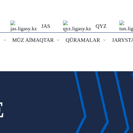
JAS
QYZ
I
MŪZ AİMAQTAR
QŪRAMALAR
JARYST
E