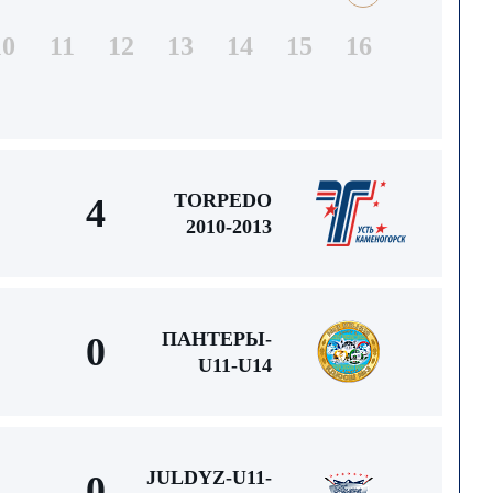
10
11
12
13
14
15
16
TORPEDO
4
2010-2013
ПАНТЕРЫ-
0
U11-U14
JULDYZ-U11-
0