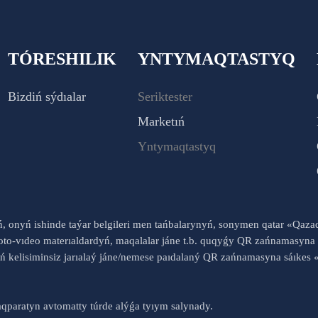
TÓRESHILIK
YNTYMAQTASTYQ
Bizdiń sýdıalar
Seriktester
Marketıń
Yntymaqtastyq
yń, onyń ishinde taýar belgileri men tańbalarynyń, sonymen qatar «Qaz
to-vıdeo materıaldardyń, maqalalar jáne t.b. quqyǵy QR zańnamasyna 
nyń kelisiminsiz jarıalaý jáne/nemese paıdalaný QR zańnamasyna sáık
qparatyn avtomatty túrde alýǵa tyıym salynady.