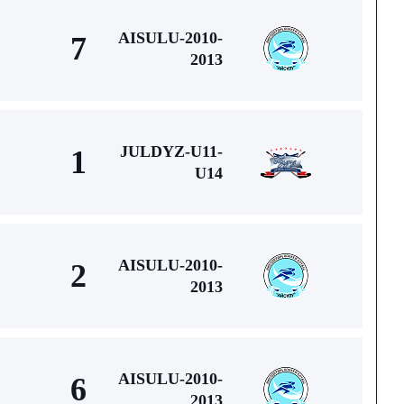
AISULU-2010-
7
2013
JULDYZ-U11-
1
U14
AISULU-2010-
2
2013
AISULU-2010-
6
2013