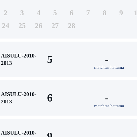
2
3
4
5
6
7
8
9
24
25
26
27
28
AISULU-2010-
5
-
2013
matchtar hattama
AISULU-2010-
6
-
2013
matchtar hattama
AISULU-2010-
9
-