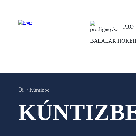
PRO
BALALAR HOKEI
Üi
Kúntizbe
KÚNTIZB