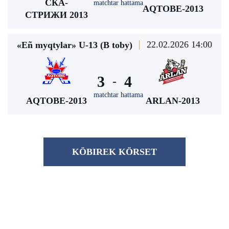
СКА-
matchtar hattama
AQTOBE-2013
СТРИЖИ 2013
22.02.2026 14:00
«Eñ myqtylar» U-13 (В toby)
3
4
-
matchtar hattama
AQTOBE-2013
ARLAN-2013
KÖBІREK KÖRSET