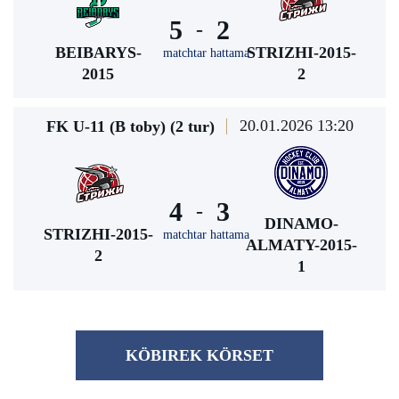
5
2
-
BEIBARYS-
STRIZHI-2015-
matchtar hattama
2015
2
20.01.2026 13:20
FK U-11 (В toby) (2 tur)
4
3
-
DINAMO-
STRIZHI-2015-
matchtar hattama
ALMATY-2015-
2
1
KÖBІREK KÖRSET