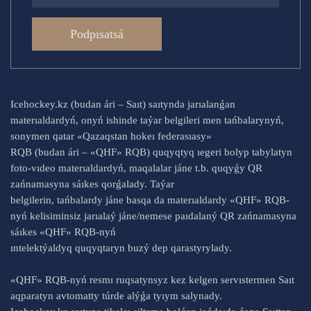
Podpısatsá
Icehockey.kz (budan ári – Saıt) saıtynda jarıalanǵan
materıaldardyń, onyń ishinde taýar belgileri men tańbalarynyń,
sonymen qatar «Qazaqstan hokeı federasıasy»
RQB (budan ári – «QHF» RQB) quqyqtyq ıegeri bolyp tabylatyn
foto-vıdeo materıaldardyń, maqalalar jáne t.b. quqyǵy QR
zańnamasyna sáıkes qorǵalady. Taýar
belgilerin, tańbalardy jáne basqa da materıaldardy «QHF» RQB-
nyń kelisiminsiz jarıalaý jáne/nemese paıdalaný QR zańnamasyna
sáıkes «QHF» RQB-nyń
ıntelektýaldyq quqyqtaryn buzý dep qarastyrylady.
«QHF» RQB-nyń resmı ruqsatynsyz kez kelgen servıstermen Saıt
aqparatyn avtomatty túrde alýǵa tyıym salynady.