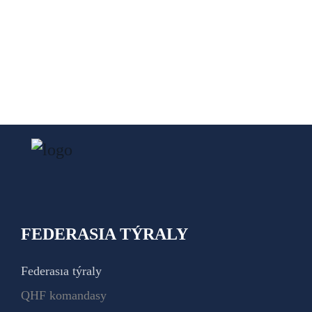
FEDERASIA TÝRALY
Federasıa týraly
QHF komandasy