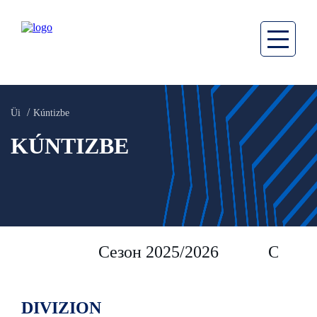
Üi
Kúntizbe
KÚNTIZBE
Сезон 2025/2026
Сезон 
DIVIZION