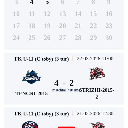
3
4
5
6
7
8
9
10
11
12
13
14
15
16
17
18
19
20
21
22
23
24
25
26
27
28
29
30
22.03.2026 11:00
FK U-11 (C toby) (3 tur)
4
2
-
STRIZHI-2015-
matchtar hattama
TENGRI-2015
2
21.03.2026 12:30
FK U-11 (C toby) (3 tur)