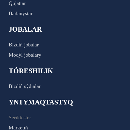
Qujattar
Baılanystar
JOBALAR
Bizdiń jobalar
Modýl jobalary
TÓRESHILIK
Bizdiń sýdıalar
YNTYMAQTASTYQ
Seriktester
Marketıń