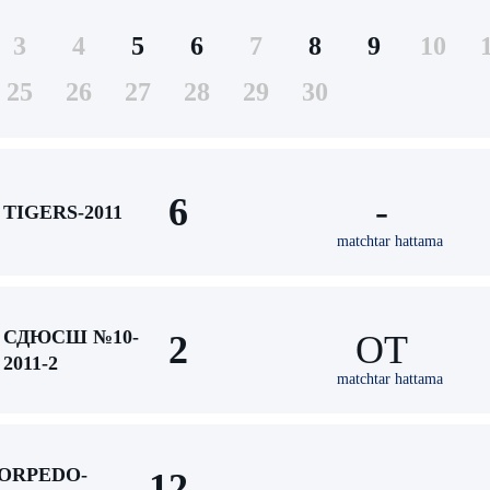
3
4
5
6
7
8
9
10
25
26
27
28
29
30
6
-
TIGERS-2011
matchtar hattama
СДЮСШ №10-
2
ОТ
2011-2
matchtar hattama
ORPEDO-
12
-