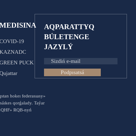
MEDISINA
AQPARATTYQ
BÚLETENGE
COVID-19
JAZYLÝ
KAZNADC
GREEN PUCK
Podpısatsá
Qujattar
aqstan hokeı federasıasy»
sáıkes qorǵalady. Taýar
es «QHF» RQB-nyń