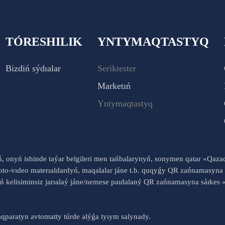
TÓRESHILIK
YNTYMAQTASTYQ
Bizdiń sýdıalar
Seriktester
Marketıń
Yntymaqtastyq
yń, onyń ishinde taýar belgileri men tańbalarynyń, sonymen qatar «Qaz
to-vıdeo materıaldardyń, maqalalar jáne t.b. quqyǵy QR zańnamasyna 
nyń kelisiminsiz jarıalaý jáne/nemese paıdalaný QR zańnamasyna sáık
qparatyn avtomatty túrde alýǵa tyıym salynady.