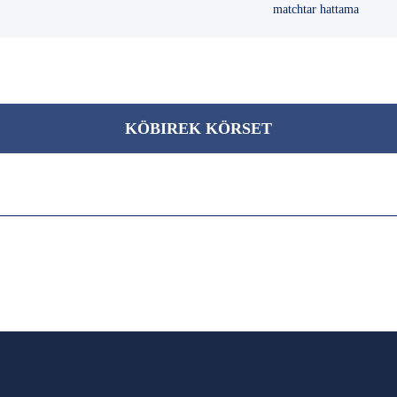
matchtar hattama
KÖBІREK KÖRSET