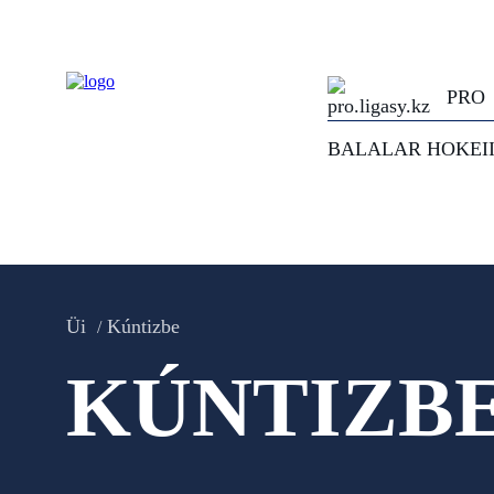
PRO
BALALAR HOKEI
Üi
Kúntizbe
KÚNTIZB