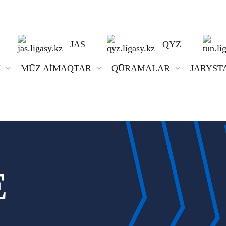
JAS
QYZ
I
MŪZ AİMAQTAR
QŪRAMALAR
JARYST
E