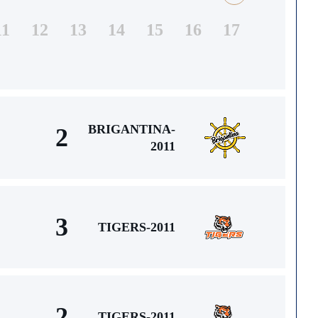
11
12
13
14
15
16
17
BRIGANTINA-
2
2011
3
TIGERS-2011
2
TIGERS-2011