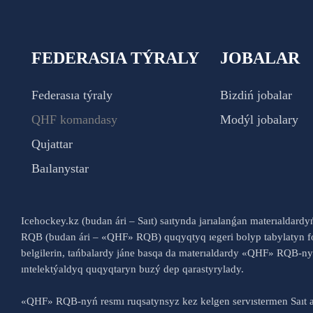
FEDERASIA TÝRALY
JOBALAR
Federasıa týraly
Bizdiń jobalar
QHF komandasy
Modýl jobalary
Qujattar
Baılanystar
Icehockey.kz (budan ári – Saıt) saıtynda jarıalanǵan materıaldard
RQB (budan ári – «QHF» RQB) quqyqtyq ıegeri bolyp tabylatyn fo
belgilerin, tańbalardy jáne basqa da materıaldardy «QHF» RQB-
ıntelektýaldyq quqyqtaryn buzý dep qarastyrylady.
«QHF» RQB-nyń resmı ruqsatynsyz kez kelgen servıstermen Saıt a