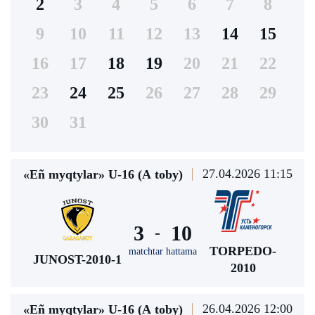
2
3
4
5
6
7
8
9
10
11
12
13
14
15
16
17
18
19
20
21
22
23
24
25
26
27
28
29
30
31
27.04.2026 11:15
«Eñ myqtylar» U-16 (А toby)
3
10
-
TORPEDO-
matchtar hattama
JUNOST-2010-1
2010
26.04.2026 12:00
«Eñ myqtylar» U-16 (А toby)