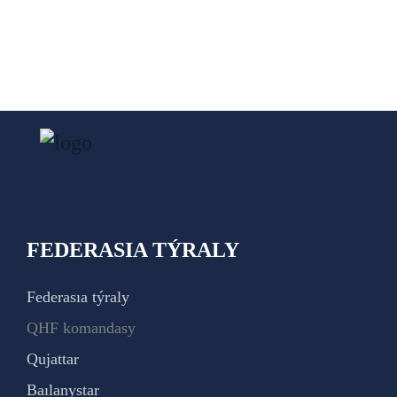
FEDERASIA TÝRALY
Federasıa týraly
QHF komandasy
Qujattar
Baılanystar