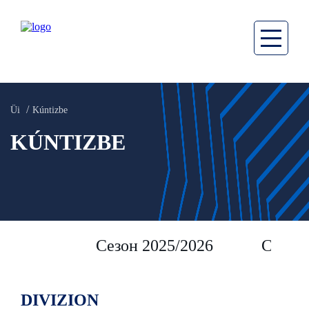
Üi
Kúntizbe
KÚNTIZBE
Сезон 2025/2026
Сезон 
DIVIZION