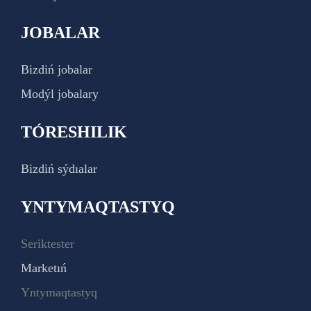
JOBALAR
Bizdiń jobalar
Modýl jobalary
TÓRESHILIK
Bizdiń sýdıalar
YNTYMAQTASTYQ
Seriktester
Marketıń
Yntymaqtastyq