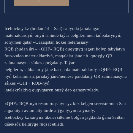
Icehockey.kz (budan ári – Saıt) saıtynda jarıalanǵan
materıaldardyń, onyń ishinde taýar belgileri men tańbalarynyń,
sonymen qatar «Qazaqstan hokeı federasıasy»
RQB (budan ári – «QHF» RQB) quqyqtyq ıegeri bolyp tabylatyn
foto-vıdeo materıaldardyń, maqalalar jáne t.b. quqyǵy QR
zańnamasyna sáıkes qorǵalady. Taýar
belgilerin, tańbalardy jáne basqa da materıaldardy «QHF» RQB-
nyń kelisiminsiz jarıalaý jáne/nemese paıdalaný QR zańnamasyna
sáıkes «QHF» RQB-nyń
ıntelektýaldyq quqyqtaryn buzý dep qarastyrylady.
«QHF» RQB-nyń resmı ruqsatynsyz kez kelgen servıstermen Saıt
aqparatyn avtomatty túrde alýǵa tyıym salynady.
Icehockey.kz saıtyna tikeleı silteme bolǵan jaǵdaıda ǵana Saıttan
dáıeksóz keltirýge ruqsat etiledi.