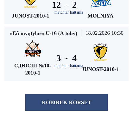
12
2
-
matchtar hattama
JUNOST-2010-1
MOLNIYA
18.02.2026 10:30
«Eñ myqtylar» U-16 (А toby)
3
4
-
СДЮСШ №10-
matchtar hattama
JUNOST-2010-1
2010-1
KÖBІREK KÖRSET