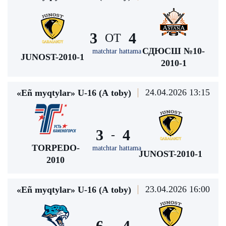
3
4
ОТ
СДЮСШ №10-
matchtar hattama
JUNOST-2010-1
2010-1
24.04.2026 13:15
«Eñ myqtylar» U-16 (А toby)
3
4
-
TORPEDO-
matchtar hattama
JUNOST-2010-1
2010
23.04.2026 16:00
«Eñ myqtylar» U-16 (А toby)
6
4
-