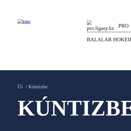
PRO
BALALAR HOKEI
Üi
Kúntizbe
KÚNTIZB