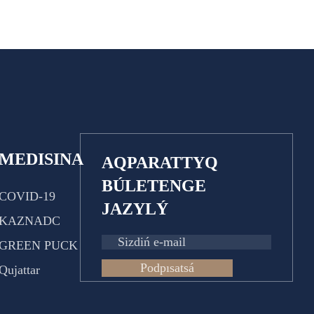
MEDISINA
AQPARATTYQ
BÚLETENGE
COVID-19
JAZYLÝ
KAZNADC
GREEN PUCK
Podpısatsá
Qujattar