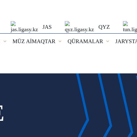
JAS
QYZ
I
MŪZ AİMAQTAR
QŪRAMALAR
JARYST
E