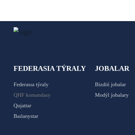
FEDERASIA TÝRALY
JOBALAR
Federasıa týraly
Bizdiń jobalar
QHF komandasy
Modýl jobalary
Qujattar
Baılanystar