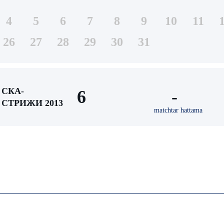
4
5
6
7
8
9
10
11
26
27
28
29
30
31
СКА-
6
-
СТРИЖИ 2013
matchtar hattama