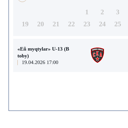
1
2
3
19
20
21
22
23
24
25
«Eñ myqtylar» U-13 (В
toby)
19.04.2026 17:00