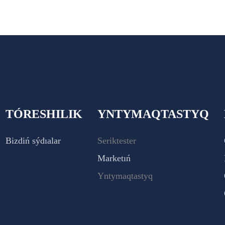
TÓRESHILIK
YNTYMAQTASTYQ
Bizdiń sýdıalar
Seriktester
Marketıń
Yntymaqtastyq