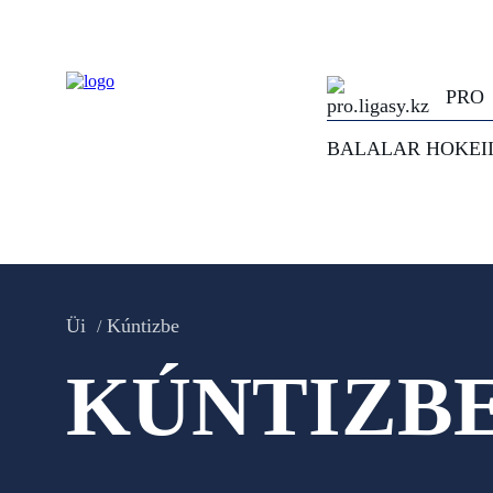
PRO
BALALAR HOKEI
Üi
Kúntizbe
KÚNTIZB