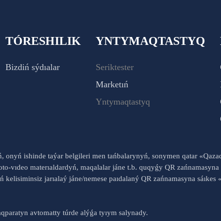
TÓRESHILIK
YNTYMAQTASTYQ
Bizdiń sýdıalar
Seriktester
Marketıń
Yntymaqtastyq
yń, onyń ishinde taýar belgileri men tańbalarynyń, sonymen qatar «Qaz
to-vıdeo materıaldardyń, maqalalar jáne t.b. quqyǵy QR zańnamasyna 
nyń kelisiminsiz jarıalaý jáne/nemese paıdalaný QR zańnamasyna sáık
qparatyn avtomatty túrde alýǵa tyıym salynady.