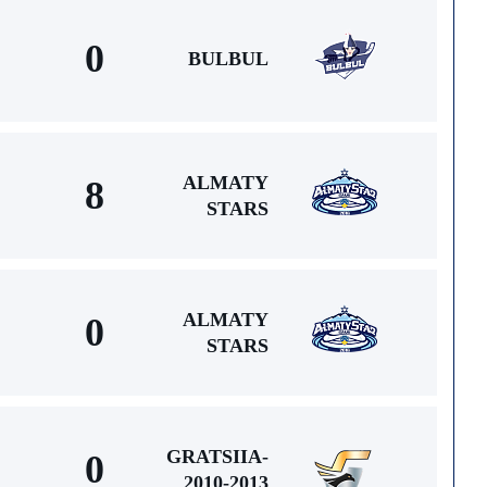
0
BULBUL
ALMATY
8
STARS
ALMATY
0
STARS
GRATSIIA-
0
2010-2013