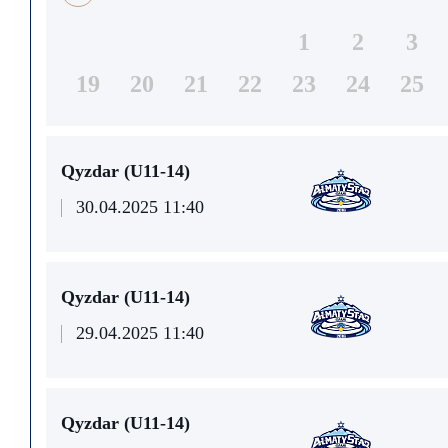
1
2
3
19
20
21
22
23
24
25
Qyzdar (U11-14)
30.04.2025 11:40
Qyzdar (U11-14)
29.04.2025 11:40
Qyzdar (U11-14)