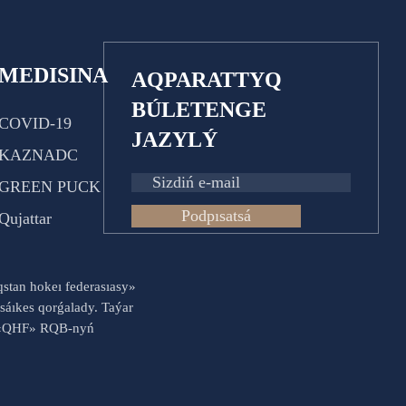
MEDISINA
AQPARATTYQ
BÚLETENGE
COVID-19
JAZYLÝ
KAZNADC
GREEN PUCK
Podpısatsá
Qujattar
aqstan hokeı federasıasy»
sáıkes qorǵalady. Taýar
es «QHF» RQB-nyń