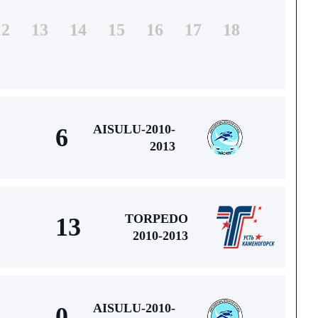
12
13
14
15
16
17
18
AISULU-2010-
6
2013
TORPEDO
13
2010-2013
AISULU-2010-
0