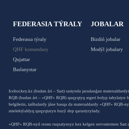
FEDERASIA TÝRALY
JOBALAR
Federasıa týraly
Bizdiń jobalar
QHF komandasy
Modýl jobalary
Qujattar
Baılanystar
Icehockey.kz (budan ári – Saıt) saıtynda jarıalanǵan materıaldard
RQB (budan ári – «QHF» RQB) quqyqtyq ıegeri bolyp tabylatyn fo
belgilerin, tańbalardy jáne basqa da materıaldardy «QHF» RQB-
ıntelektýaldyq quqyqtaryn buzý dep qarastyrylady.
«QHF» RQB-nyń resmı ruqsatynsyz kez kelgen servıstermen Saıt a