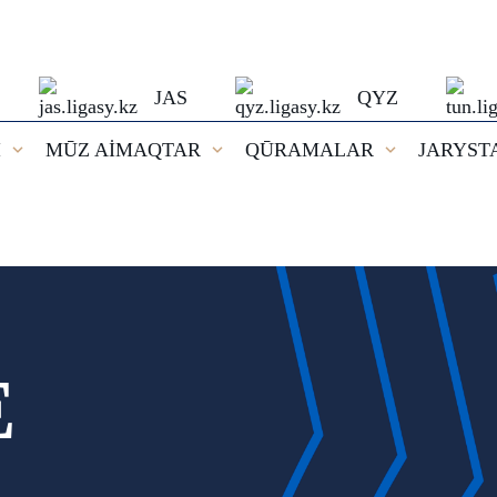
JAS
QYZ
I
MŪZ AİMAQTAR
QŪRAMALAR
JARYST
E