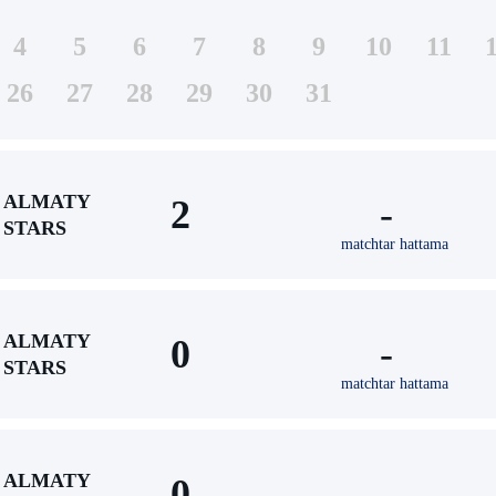
4
5
6
7
8
9
10
11
26
27
28
29
30
31
ALMATY
2
-
STARS
matchtar hattama
ALMATY
0
-
STARS
matchtar hattama
ALMATY
0
-