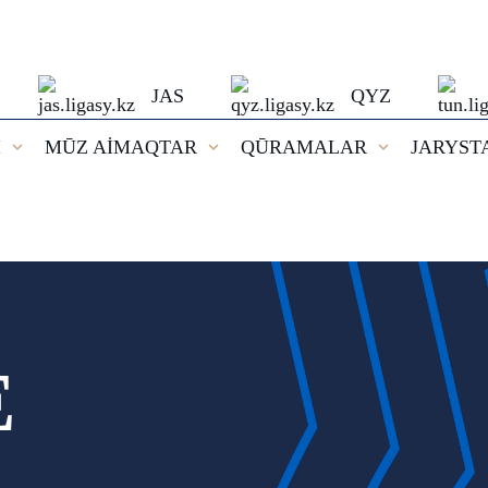
JAS
QYZ
I
MŪZ AİMAQTAR
QŪRAMALAR
JARYST
E