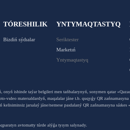
TÓRESHILIK
YNTYMAQTASTYQ
Bizdiń sýdıalar
Seriktester
Marketıń
Yntymaqtastyq
yń, onyń ishinde taýar belgileri men tańbalarynyń, sonymen qatar «Qaz
to-vıdeo materıaldardyń, maqalalar jáne t.b. quqyǵy QR zańnamasyna 
nyń kelisiminsiz jarıalaý jáne/nemese paıdalaný QR zańnamasyna sáık
qparatyn avtomatty túrde alýǵa tyıym salynady.