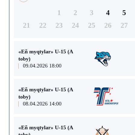
1
2
3
4
5
21
22
23
24
25
26
27
«Eñ myqtylar» U-15 (A
toby)
09.04.2026 18:00
«Eñ myqtylar» U-15 (A
toby)
08.04.2026 14:00
«Eñ myqtylar» U-15 (A
toby)