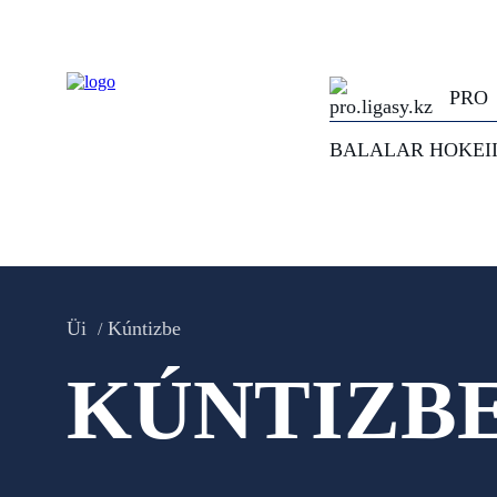
PRO
BALALAR HOKEI
Üi
Kúntizbe
KÚNTIZB