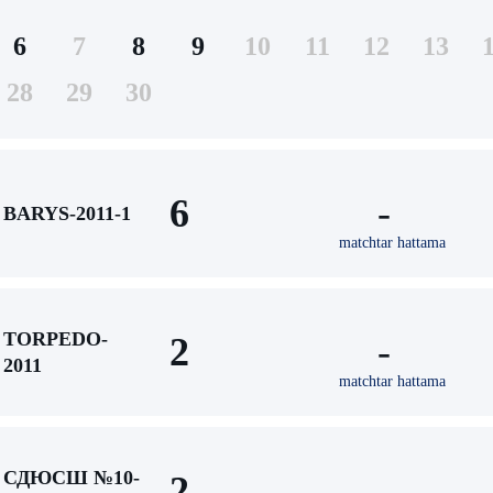
6
7
8
9
10
11
12
13
28
29
30
6
-
BARYS-2011-1
matchtar hattama
TORPEDO-
2
-
2011
matchtar hattama
СДЮСШ №10-
2
-