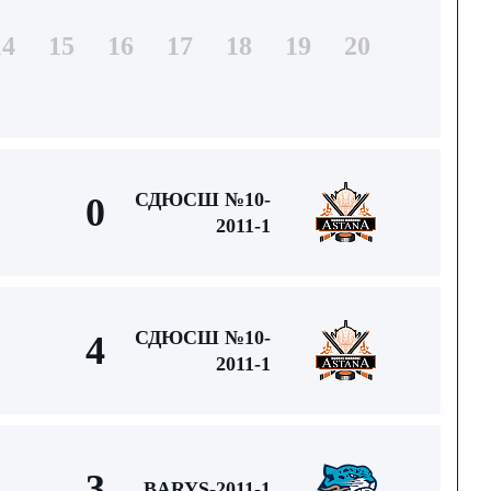
14
15
16
17
18
19
20
СДЮСШ №10-
0
2011-1
СДЮСШ №10-
4
2011-1
3
BARYS-2011-1