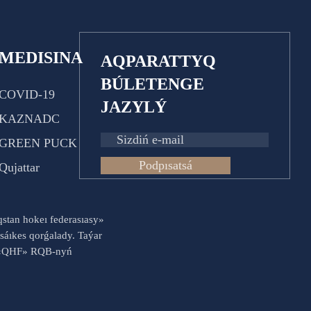
MEDISINA
AQPARATTYQ
BÚLETENGE
COVID-19
JAZYLÝ
KAZNADC
GREEN PUCK
Podpısatsá
Qujattar
aqstan hokeı federasıasy»
sáıkes qorǵalady. Taýar
es «QHF» RQB-nyń