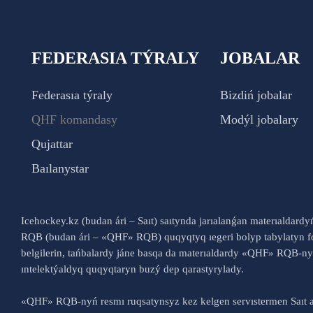
FEDERASIA TÝRALY
JOBALAR
Federasıa týraly
Bizdiń jobalar
QHF komandasy
Modýl jobalary
Qujattar
Baılanystar
Icehockey.kz (budan ári – Saıt) saıtynda jarıalanǵan materıaldard
RQB (budan ári – «QHF» RQB) quqyqtyq ıegeri bolyp tabylatyn fo
belgilerin, tańbalardy jáne basqa da materıaldardy «QHF» RQB-
ıntelektýaldyq quqyqtaryn buzý dep qarastyrylady.
«QHF» RQB-nyń resmı ruqsatynsyz kez kelgen servıstermen Saıt a