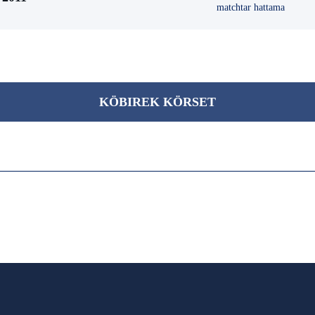
matchtar hattama
KÖBІREK KÖRSET